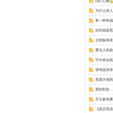
[转] 心祷
学
为什么有人
有一种幸福
封闭就是死
主耶穌再來
爱仇人的故
术
不向命运低
雷鸣远语录
美国大地的
爱的利息…
天主赦免看
论
【风言风语