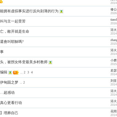
2014
修公
能拥有虚拟事实进行反向刻薄的行为
2026
tian
叫与主一起受苦
2016
浴火
亡，敞开就是生命
2014
zhan
還會叫耶穌嗎?
2015
浴火
事
2014
小磨
头，被拐女终变最美乡村教师
2015
若瑟
编辑
...
2
3
4
2014
刘亚
伊甸园之梦
...
2
2014
浴火
…超感动
2014
浴火
真心更看行动
2014
花雨
】埋葬自己
2014