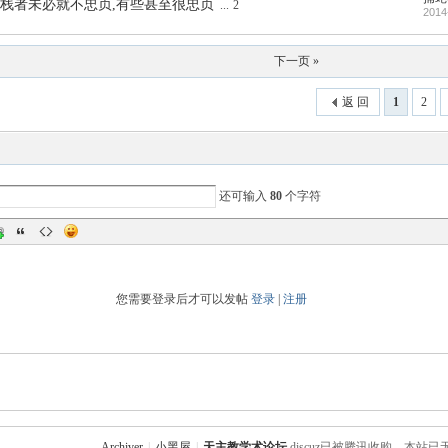
栈者未必就不忠贞,有些甚至很忠贞
...
2
2014
下一页 »
返 回
1
2
还可输入
80
个字符
您需要登录后才可以发帖
登录
|
注册
Archiver
|
小黑屋
|
天主教学术论坛
discuz已被腾讯收购，本