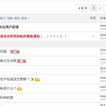
返 回
1
2
新窗
热门
热帖
精华
更多
作者
admi
论坛用户必读
2008
admi
身攻击和骂街帖的紧急通知
...
2
3
4
5
6
..
7
2010
Chri
问题、
2014
icew
融入生活呢
2016
浴火
2014
zhan
也不知道該怎麼辦？
2015
tian
标是什么？
2016
zhan
到神的爱
2015
浴火