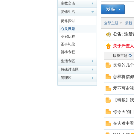
宗教交谈
灵修生活
主
灵修探讨
全部主题
最新
心灵激励
公告:
注册
圣召历程
圣事礼仪
关于严查人
祈祷专栏
版块主题
生活专区
灵修的几个
特殊讨论区
教
怎样将信仰
管理区
爱不可审视
【轉載】我
你今天的目
在灾难中看