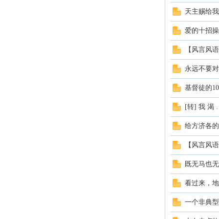
天主赐给我
爱的十招操
【风言风语
永远不要对
坛
基督徒的1
[转] 我 渴 
给方济各的
【风言风语
既无马也无
看过来，地
一个非典型