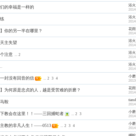
浴火
们的幸福是一样的
2014
浴火
练
2014
花雨
】你的另一半在哪里？
2014
浴火
天主失望
2014
浴火
0个注意
...
2
2014
浴火
…
2014
小磨
一封没有回音的信
...
2
3
4
2013
花雨
】为何原是忠贞的人，越是受苦难的折磨？
2014
tian
马鞍
2014
小磨
下教会在这里！！——三回捕蛇者
...
2
3
2014
小磨
主教的非凡人生！——0513
...
2
3
4
2014
捕蛇