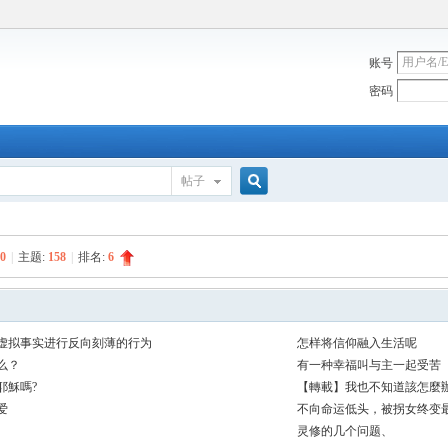
账号
密码
帖子
搜
0
|
主题:
158
|
排名:
6
索
虚拟事实进行反向刻薄的行为
怎样将信仰融入生活呢
么？
有一种幸福叫与主一起受苦
耶穌嗎?
【轉載】我也不知道該怎麼
爱
不向命运低头，被拐女终变
灵修的几个问题、