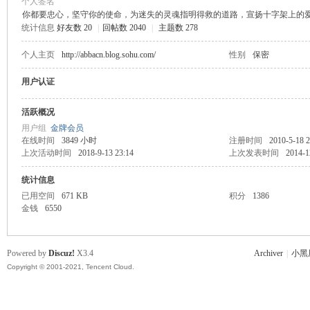
个人签名
你都要忠心，坚守你的使命，为迷失的灵魂指明得救的道路，宣扬十字架上的
统计信息
好友数 20
|
回帖数 2040
|
主题数 278
主
个人主页
http://abbacn.blog.sohu.com/
性别
保密
用户认证
活跃概况
用户组
金牌会员
在线时间
3849 小时
注册时间
2010-5-18 2
上次活动时间
2018-9-13 23:14
上次发表时间
2014-1
教
统计信息
已用空间
671 KB
积分
1386
金钱
6550
Powered by
Discuz!
X3.4
Archiver
|
小黑
Copyright © 2001-2021, Tencent Cloud.