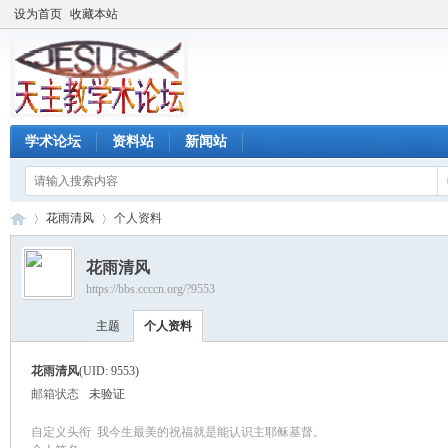
设为首页
收藏本站
学术论坛
资料站
新闻站
花雨清风
个人资料
花雨清风
https://bbs.ccccn.org/?9553
天
›
›
主题
个人资料
花雨清风
(UID: 9553)
邮箱状态
未验证
自定义头衔
我今生最美的祝福就是能认识主耶稣基督。