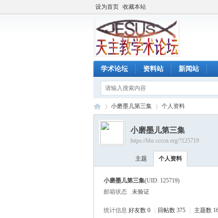
设为首页
收藏本站
学术论坛
资料站
新闻站
小磨墨儿第三集
个人资料
小磨墨儿第三集
https://bbs.ccccn.org/?125719
天
›
›
主题
个人资料
小磨墨儿第三集
(UID: 125719)
邮箱状态
未验证
统计信息
好友数 0
|
回帖数 375
|
主题数 1