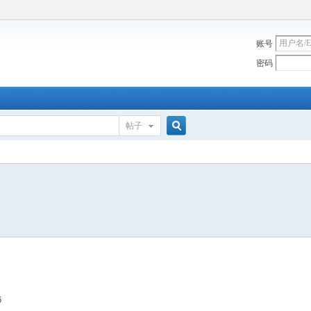
账号
密码
帖子
搜
索
6