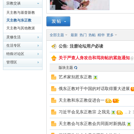
宗教交谈
1
天主教与基督新教
主
天主教与东正教
天主教与其他教派
全部主题
最新
热门
热帖
精华
更多
灵修生活
生活专区
公告:
注册论坛用户必读
特殊讨论区
关于严查人身攻击和骂街帖的紧急通知
管理区
版块主题
教
艺术家别惹东正教
俄东正教对于中国的对话取得重大进展
天主教和东正教促进合一
习近平会见东正教宗 之我见
...
2
天主教会与东正教会共同面对新挑战