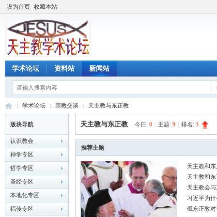
设为首页
收藏本站
学术论坛
资料站
新闻站
学术论坛
宗教交谈
天主教与东正教
天主教与东正教
版块导航
今日:
0
|
主题:
9
|
排名:
3
认识教会
天
»
›
›
推荐主题
神学专区
天主教和东
哲学专区
天主教和东
圣经专区
天主教会与
本地化专区
习近平为什
福传专区
俄东正教对