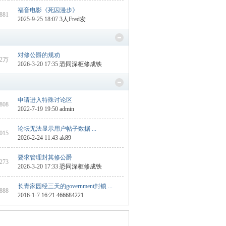
福音电影《死囚漫步》
1881
2025-9-25 18:07
3人Fred发
对修公爵的规劝
2万
2026-3-20 17:35
恐同深柜修成铁
申请进入特殊讨论区
1808
2022-7-19 19:50
admin
论坛无法显示用户帖子数据 ...
2015
2026-2-24 11:43
ak89
要求管理封其修公爵
6273
2026-3-20 17:33
恐同深柜修成铁
长青家园经三天的government封锁 ...
1888
2016-1-7 16:21
466684221