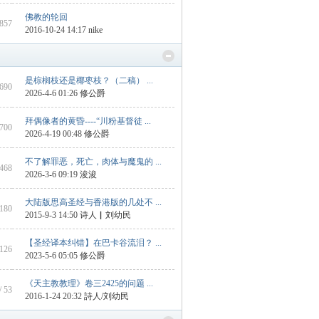
佛教的轮回
 857
2016-10-24 14:17
nike
是棕榈枝还是椰枣枝？（二稿） ...
1690
2026-4-6 01:26
修公爵
拜偶像者的黄昏----“川粉基督徒 ...
 700
2026-4-19 00:48
修公爵
不了解罪恶，死亡，肉体与魔鬼的 ...
1468
2026-3-6 09:19
浚浚
大陆版思高圣经与香港版的几处不 ...
 180
2015-9-3 14:50
诗人▏刘幼民
【圣经译本纠错】在巴卡谷流泪？ ...
 126
2023-5-6 05:05
修公爵
《天主教教理》卷三2425的问题 ...
/ 53
2016-1-24 20:32
詩人/刘幼民