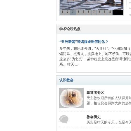
1
2
3
4
5
6
7
8
9
10
主
学术论坛热点
“亚洲新闻”等谣媒造谣何时休？
多年来，我始终强调，“天亚社”、“亚洲新闻
煽阴风、点鬼火，挑拨地上、地下矛盾。可以
这么多“伪忠贞”，某种程度上跟这些所谓“新闻
系。 昨天 ...
教
认识教会
慕道者专区
天主教欢迎所有的人认识并
题，相信您会得到大家的热
教会历史
历史是昨天的今天，也是今