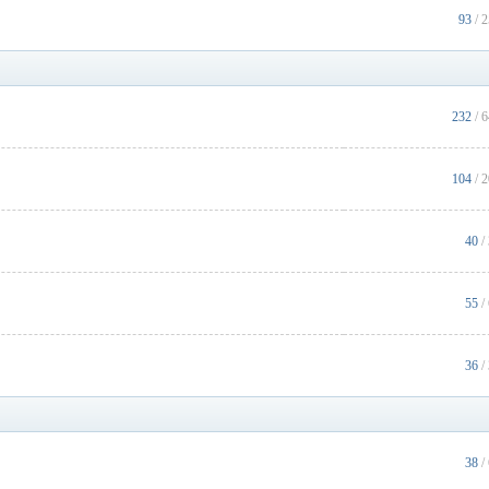
93
/ 
232
/ 
104
/ 
40
/
55
/
36
/
38
/