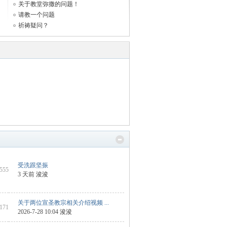
关于教堂弥撒的问题！
请教一个问题
祈祷疑问？
受洗跟坚振
3555
3 天前
浚浚
关于两位宣圣教宗相关介绍视频 ...
2171
2026-7-28 10:04
浚浚