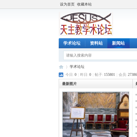
设为首页
收藏本站
学术论坛
资料站
新闻站
学术论坛
今日:
0
|
昨日:
0
|
帖子:
155801
|
会员:
27386
最新图片
天
»