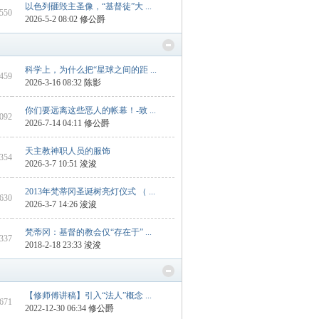
以色列砸毁主圣像，“基督徒”大 ...
2550
2026-5-2 08:02
修公爵
科学上，为什么把“星球之间的距 ...
6459
2026-3-16 08:32
陈影
你们要远离这些恶人的帐幕！-致 ...
2092
2026-7-14 04:11
修公爵
天主教神职人员的服饰
 354
2026-3-7 10:51
浚浚
2013年梵蒂冈圣诞树亮灯仪式 （ ...
 630
2026-3-7 14:26
浚浚
梵蒂冈：基督的教会仅“存在于” ...
 337
2018-2-18 23:33
浚浚
【修师傅讲稿】引入“法人”概念 ...
 671
2022-12-30 06:34
修公爵