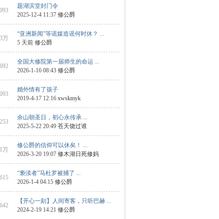
题湖滨堂封门令
6093
2025-12-4 11:37
修公爵
“亚洲新闻”等谣媒造谣何时休？ ...
3万
5 天前
修公爵
全国大修院第一届师生的命运 ...
8692
2026-1-16 08:43
修公爵
婚外情有了孩子
1093
2019-4-17 12:16
xwskmyk
佘山朝圣日，初心永传承 ...
6253
2025-5-22 20:49
苍天饶过谁
修公爵的信仰可以休矣！ ...
1万
2026-3-20 19:07
修木湖日死修妈
“亵渎者”马杜罗被捕了 ...
9615
2026-1-4 04:15
修公爵
【开心一刻】人间寄客，只听巴赫 ...
 642
2024-2-19 14:21
修公爵