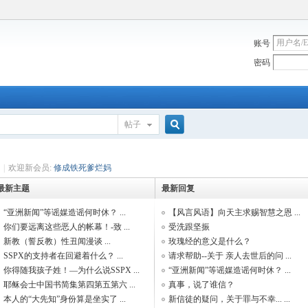
账号
密码
帖子
搜
|
欢迎新会员:
修成铁死爹烂妈
最新主题
最新回复
索
“亚洲新闻”等谣媒造谣何时休？ ...
【风言风语】向天主求赐智慧之恩 ...
你们要远离这些恶人的帐幕！-致 ...
受洗跟坚振
新教（誓反教）性丑闻漫谈 ...
玫瑰经的意义是什么？
SSPX的支持者在回避着什么？ ...
请求帮助--关于 亲人去世后的问 ...
你得随我孩子姓！—为什么说SSPX ...
“亚洲新闻”等谣媒造谣何时休？ ...
耶稣会士中国书简集第四第五第六 ...
真事，说了谁信？
本人的“大先知”身份算是坐实了 ...
新信徒的疑问，关于罪与不幸... ...