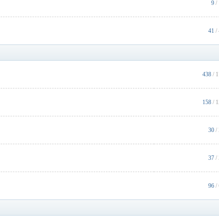
9
/
41
/
438
/ 
158
/ 
30
/
37
/
96
/