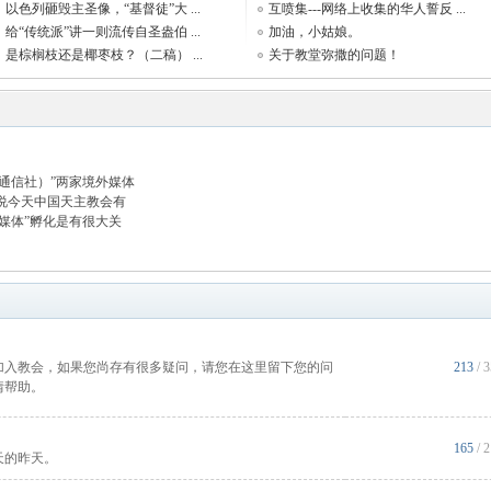
以色列砸毁主圣像，“基督徒”大 ...
互喷集---网络上收集的华人誓反 ...
给“传统派”讲一则流传自圣盎伯 ...
加油，小姑娘。
是棕榈枝还是椰枣枝？（二稿） ...
关于教堂弥撒的问题！
（通信社）”两家境外媒体
说今天中国天主教会有
媒体”孵化是有很大关
加入教会，如果您尚存有很多疑问，请您在这里留下您的问
213
/ 
情帮助。
165
/ 
天的昨天。