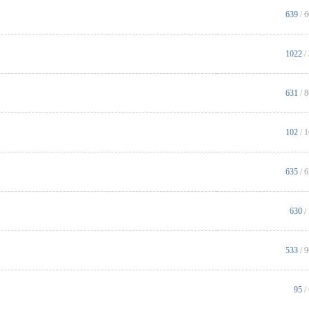
639
/ 
1022
/
631
/ 
102
/ 
635
/ 
630
/
533
/ 
95
/