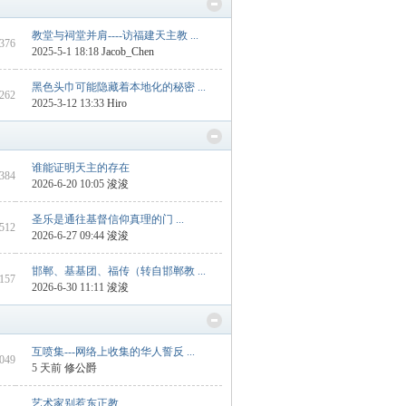
教堂与祠堂并肩----访福建天主教 ...
 376
2025-5-1 18:18
Jacob_Chen
黑色头巾可能隐藏着本地化的秘密 ...
 262
2025-3-12 13:33
Hiro
谁能证明天主的存在
1384
2026-6-20 10:05
浚浚
圣乐是通往基督信仰真理的门 ...
4512
2026-6-27 09:44
浚浚
邯郸、基基团、福传（转自邯郸教 ...
 157
2026-6-30 11:11
浚浚
互喷集---网络上收集的华人誓反 ...
2049
5 天前
修公爵
艺术家别惹东正教