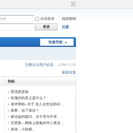
自动登录
找回密码
登录
注册
快捷导航
注册论坛用户必读
(2008-3-24)
最新回复
热帖
受洗跟坚振
玫瑰经的意义是什么？
请求帮助--关于 亲人去世后的问 ...
真事，说了谁信？
新信徒的疑问，关于罪与不幸... ...
互喷集---网络上收集的华人誓反 ...
加油，小姑娘。