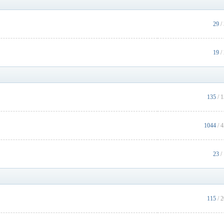
29
/
19
/
135
/ 
1044
/ 
23
/
115
/ 