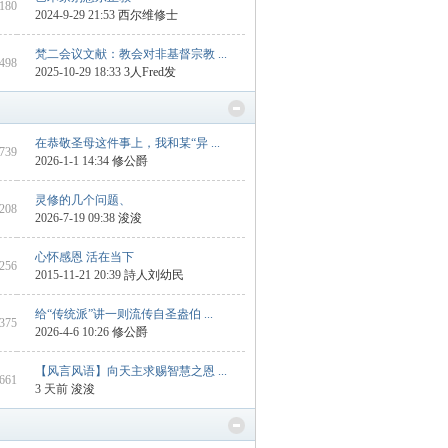
 180
2024-9-29 21:53
西尔维修士
梵二会议文献：教会对非基督宗教 ...
 498
2025-10-29 18:33
3人Fred发
在恭敬圣母这件事上，我和某“异 ...
1739
2026-1-1 14:34
修公爵
灵修的几个问题、
1208
2026-7-19 09:38
浚浚
心怀感恩 活在当下
 256
2015-11-21 20:39
詩人刘幼民
给“传统派”讲一则流传自圣盎伯 ...
 375
2026-4-6 10:26
修公爵
【风言风语】向天主求赐智慧之恩 ...
 661
3 天前
浚浚