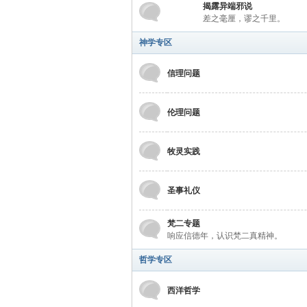
学
揭露异端邪说
差之毫厘，谬之千里。
神学专区
信理问题
伦理问题
术
牧灵实践
圣事礼仪
梵二专题
响应信德年，认识梵二真精神。
哲学专区
论
西洋哲学