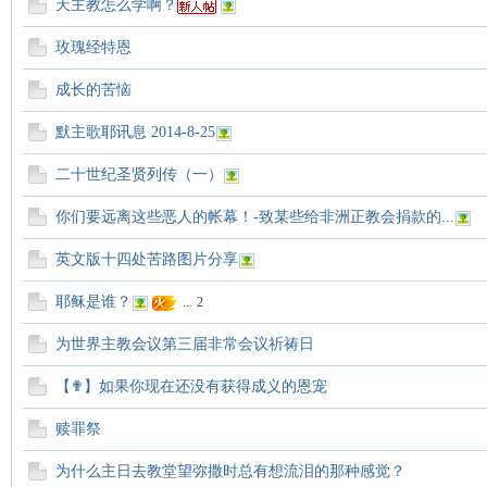
天主教怎么学啊？
玫瑰经特恩
成长的苦恼
默主歌耶讯息 2014-8-25
坛
二十世纪圣贤列传（一）
你们要远离这些恶人的帐幕！-致某些给非洲正教会捐款的...
英文版十四处苦路图片分享
耶稣是谁？
...
2
为世界主教会议第三届非常会议祈祷日
【✟】如果你现在还没有获得成义的恩宠
赎罪祭
为什么主日去教堂望弥撒时总有想流泪的那种感觉？