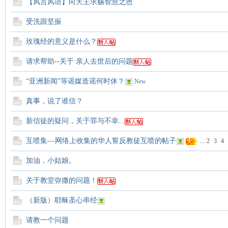
【风言风语】向天主求赐智慧之恩
受洗跟坚振
主
玫瑰经的意义是什么？
请求帮助--关于 亲人去世后的问题
“亚洲新闻”等谣媒造谣何时休？
New
真事，说了谁信？
新信徒的疑问，关于罪与不幸...
教
互喷集---网络上收集的华人誓反教徒互喷的帖子
...
2
3
4
加油，小姑娘。
关于教堂弥撒的问题！
（新版）耶稣圣心串经
请教一个问题