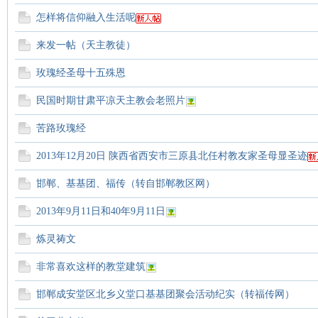
怎样将信仰融入生活呢
来发一帖（天主教徒）
玫瑰经圣母十五殊恩
民国时期甘肃平凉天主教会老照片
苦路玫瑰经
2013年12月20日 陕西省西安市三原县北任村教友家圣母显圣迹
邯郸、基基团、福传（转自邯郸教区网）
2013年9月11日和40年9月11日
炼灵祷文
非常喜欢这样的教堂建筑
邯郸成安堂区北乡义堂口基基团聚会活动纪实（转福传网）