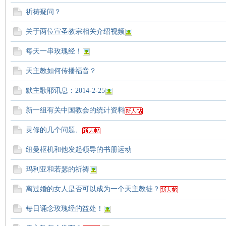
学
祈祷疑问？
关于两位宣圣教宗相关介绍视频
每天一串玫瑰经！
天主教如何传播福音？
默主歌耶讯息：2014-2-25
术
新一组有关中国教会的统计资料
灵修的几个问题、
纽曼枢机和他发起领导的书册运动
玛利亚和若瑟的祈祷
离过婚的女人是否可以成为一个天主教徒？
论
每日诵念玫瑰经的益处！