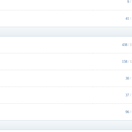
9
/
41
/
438
/ 
158
/ 
30
/
37
/
96
/