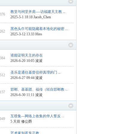
教堂与祠堂并肩----访福建天主教 ...
 376
2025-5-1 18:18
Jacob_Chen
黑色头巾可能隐藏着本地化的秘密 ...
 262
2025-3-12 13:33
Hiro
谁能证明天主的存在
1384
2026-6-20 10:05
浚浚
圣乐是通往基督信仰真理的门 ...
4512
2026-6-27 09:44
浚浚
邯郸、基基团、福传（转自邯郸教 ...
 157
2026-6-30 11:11
浚浚
互喷集---网络上收集的华人誓反 ...
2049
5 天前
修公爵
艺术家别惹东正教