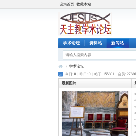
设为首页
收藏本站
学术论坛
资料站
新闻站
学术论坛
今日:
0
|
昨日:
0
|
帖子:
155801
|
会员:
27386
最新图片
天
»