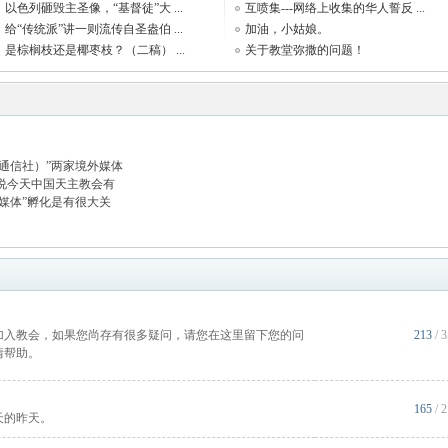
以色列砸毁主圣像，“基督徒”大 ...
互喷集---网络上收集的华人誓反 ...
给“传统派”讲一则流传自圣盎伯 ...
加油，小姑娘。
是棕榈枝还是椰枣枝？（二稿） ...
关于教堂弥撒的问题！
（通信社）”两家境外媒体
说今天中国天主教会有
媒体”孵化是有很大关
加入教会，如果您尚存有很多疑问，请您在这里留下您的问
213
/ 
情帮助。
165
/ 
天的昨天。