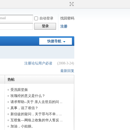
自动登录
找回密码
登录
注册
快捷导航
注册论坛用户必读
(2008-3-24)
最新回复
热帖
受洗跟坚振
玫瑰经的意义是什么？
请求帮助--关于 亲人去世后的问 ...
真事，说了谁信？
新信徒的疑问，关于罪与不幸... ...
互喷集---网络上收集的华人誓反 ...
加油，小姑娘。