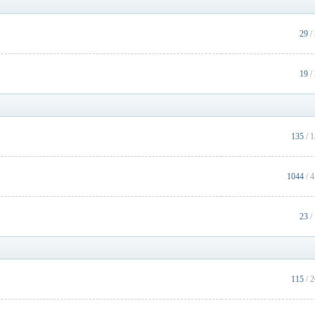
29
/
19
/
135
/ 
1044
/ 
23
/
115
/ 