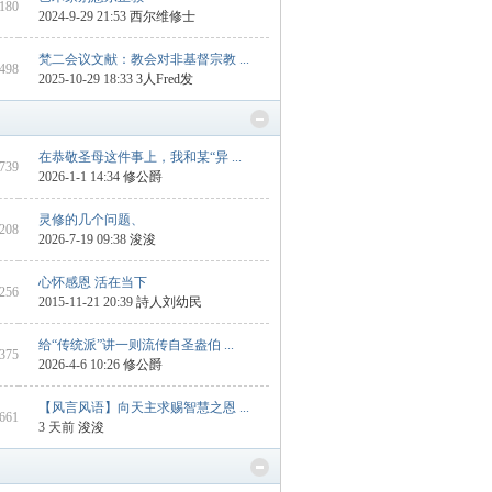
 180
2024-9-29 21:53
西尔维修士
梵二会议文献：教会对非基督宗教 ...
 498
2025-10-29 18:33
3人Fred发
在恭敬圣母这件事上，我和某“异 ...
1739
2026-1-1 14:34
修公爵
灵修的几个问题、
1208
2026-7-19 09:38
浚浚
心怀感恩 活在当下
 256
2015-11-21 20:39
詩人刘幼民
给“传统派”讲一则流传自圣盎伯 ...
 375
2026-4-6 10:26
修公爵
【风言风语】向天主求赐智慧之恩 ...
 661
3 天前
浚浚