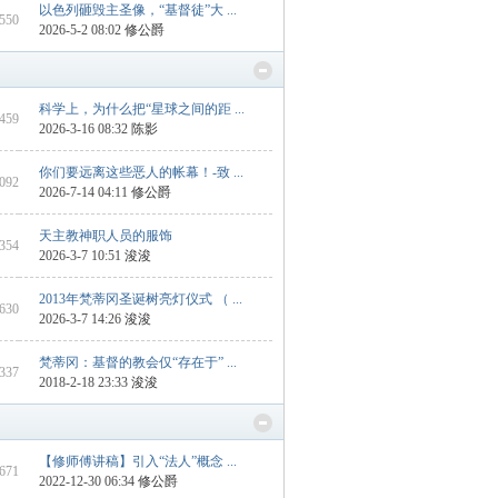
以色列砸毁主圣像，“基督徒”大 ...
2550
2026-5-2 08:02
修公爵
科学上，为什么把“星球之间的距 ...
6459
2026-3-16 08:32
陈影
你们要远离这些恶人的帐幕！-致 ...
2092
2026-7-14 04:11
修公爵
天主教神职人员的服饰
 354
2026-3-7 10:51
浚浚
2013年梵蒂冈圣诞树亮灯仪式 （ ...
 630
2026-3-7 14:26
浚浚
梵蒂冈：基督的教会仅“存在于” ...
 337
2018-2-18 23:33
浚浚
【修师傅讲稿】引入“法人”概念 ...
 671
2022-12-30 06:34
修公爵