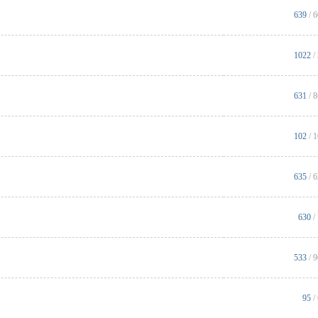
639
/ 
1022
/
631
/ 
102
/ 
635
/ 
630
/
533
/ 
95
/