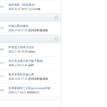
福音电影《死囚漫步》
1881
2025-9-25 18:07
3人Fred发
对修公爵的规劝
2万
2026-3-20 17:35
恐同深柜修成铁
申请进入特殊讨论区
1808
2022-7-19 19:50
admin
论坛无法显示用户帖子数据 ...
2015
2026-2-24 11:43
ak89
要求管理封其修公爵
6273
2026-3-20 17:33
恐同深柜修成铁
长青家园经三天的government封锁 ...
1888
2016-1-7 16:21
466684221