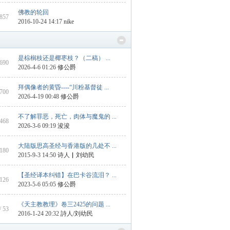
佛教的轮回
 857
2016-10-24 14:17
nike
是棕榈枝还是椰枣枝？（二稿） ...
1690
2026-4-6 01:26
修公爵
拜偶像者的黄昏----“川粉基督徒 ...
 700
2026-4-19 00:48
修公爵
不了解罪恶，死亡，肉体与魔鬼的 ...
1468
2026-3-6 09:19
浚浚
大陆版思高圣经与香港版的几处不 ...
 180
2015-9-3 14:50
诗人▏刘幼民
【圣经译本纠错】在巴卡谷流泪？ ...
 126
2023-5-6 05:05
修公爵
《天主教教理》卷三2425的问题 ...
/ 53
2016-1-24 20:32
詩人/刘幼民