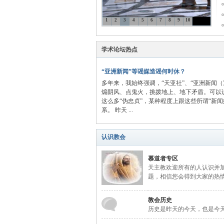
1
2
3
4
5
6
7
8
9
10
主
学术论坛热点
“亚洲新闻”等谣媒造谣何时休？
多年来，我始终强调，“天亚社”、“亚洲新闻
煽阴风、点鬼火，挑拨地上、地下矛盾。可以
这么多“伪忠贞”，某种程度上跟这些所谓“新闻
系。 昨天 ...
教
认识教会
慕道者专区
天主教欢迎所有的人认识并
题，相信您会得到大家的热
教会历史
历史是昨天的今天，也是今