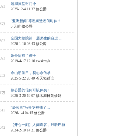
题湖滨堂封门令
6093
2025-12-4 11:37
修公爵
“亚洲新闻”等谣媒造谣何时休？ ...
3万
5 天前
修公爵
全国大修院第一届师生的命运 ...
8692
2026-1-16 08:43
修公爵
婚外情有了孩子
1093
2019-4-17 12:16
xwskmyk
佘山朝圣日，初心永传承 ...
6253
2025-5-22 20:49
苍天饶过谁
修公爵的信仰可以休矣！ ...
1万
2026-3-20 19:07
修木湖日死修妈
“亵渎者”马杜罗被捕了 ...
9615
2026-1-4 04:15
修公爵
【开心一刻】人间寄客，只听巴赫 ...
 642
2024-2-19 14:21
修公爵