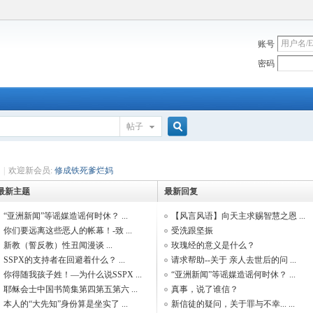
账号
密码
帖子
搜
|
欢迎新会员:
修成铁死爹烂妈
最新主题
最新回复
索
“亚洲新闻”等谣媒造谣何时休？ ...
【风言风语】向天主求赐智慧之恩 ...
你们要远离这些恶人的帐幕！-致 ...
受洗跟坚振
新教（誓反教）性丑闻漫谈 ...
玫瑰经的意义是什么？
SSPX的支持者在回避着什么？ ...
请求帮助--关于 亲人去世后的问 ...
你得随我孩子姓！—为什么说SSPX ...
“亚洲新闻”等谣媒造谣何时休？ ...
耶稣会士中国书简集第四第五第六 ...
真事，说了谁信？
本人的“大先知”身份算是坐实了 ...
新信徒的疑问，关于罪与不幸... ...