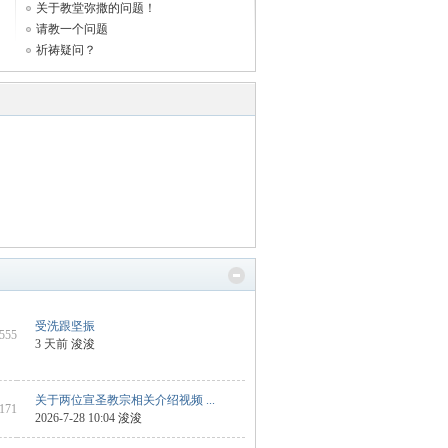
关于教堂弥撒的问题！
请教一个问题
祈祷疑问？
受洗跟坚振
3555
3 天前
浚浚
关于两位宣圣教宗相关介绍视频 ...
2171
2026-7-28 10:04
浚浚