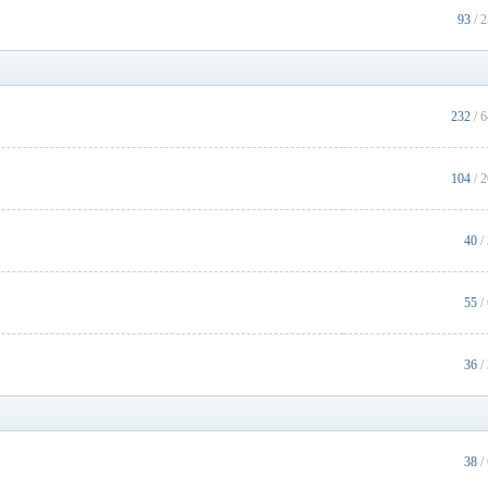
93
/ 
232
/ 
104
/ 
40
/
55
/
36
/
38
/