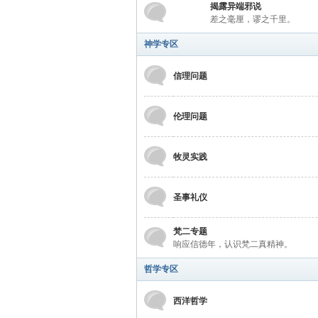
学
揭露异端邪说
差之毫厘，谬之千里。
神学专区
信理问题
伦理问题
术
牧灵实践
圣事礼仪
梵二专题
响应信德年，认识梵二真精神。
哲学专区
论
西洋哲学