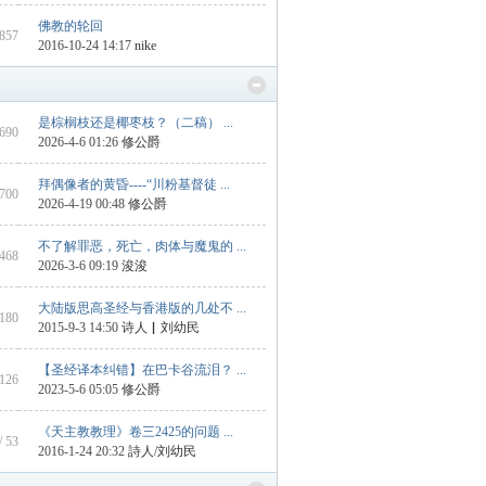
佛教的轮回
 857
2016-10-24 14:17
nike
是棕榈枝还是椰枣枝？（二稿） ...
1690
2026-4-6 01:26
修公爵
拜偶像者的黄昏----“川粉基督徒 ...
 700
2026-4-19 00:48
修公爵
不了解罪恶，死亡，肉体与魔鬼的 ...
1468
2026-3-6 09:19
浚浚
大陆版思高圣经与香港版的几处不 ...
 180
2015-9-3 14:50
诗人▏刘幼民
【圣经译本纠错】在巴卡谷流泪？ ...
 126
2023-5-6 05:05
修公爵
《天主教教理》卷三2425的问题 ...
/ 53
2016-1-24 20:32
詩人/刘幼民