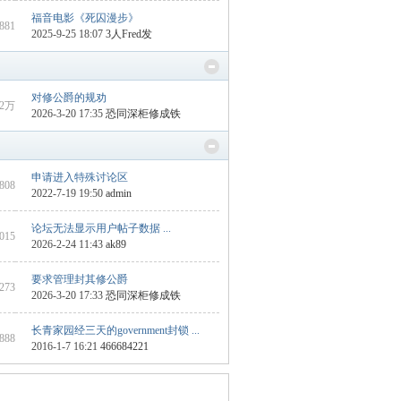
福音电影《死囚漫步》
1881
2025-9-25 18:07
3人Fred发
对修公爵的规劝
2万
2026-3-20 17:35
恐同深柜修成铁
申请进入特殊讨论区
1808
2022-7-19 19:50
admin
论坛无法显示用户帖子数据 ...
2015
2026-2-24 11:43
ak89
要求管理封其修公爵
6273
2026-3-20 17:33
恐同深柜修成铁
长青家园经三天的government封锁 ...
1888
2016-1-7 16:21
466684221