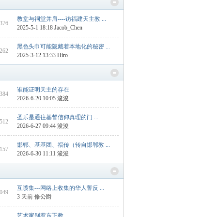
教堂与祠堂并肩----访福建天主教 ...
 376
2025-5-1 18:18
Jacob_Chen
黑色头巾可能隐藏着本地化的秘密 ...
 262
2025-3-12 13:33
Hiro
谁能证明天主的存在
1384
2026-6-20 10:05
浚浚
圣乐是通往基督信仰真理的门 ...
4512
2026-6-27 09:44
浚浚
邯郸、基基团、福传（转自邯郸教 ...
 157
2026-6-30 11:11
浚浚
互喷集---网络上收集的华人誓反 ...
2049
3 天前
修公爵
艺术家别惹东正教