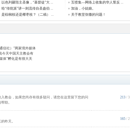
以色列砸毁主圣像，“基督徒”大 ...
互喷集---网络上收集的华人誓反 ...
给“传统派”讲一则流传自圣盎伯 ...
加油，小姑娘。
是棕榈枝还是椰枣枝？（二稿） ...
关于教堂弥撒的问题！
（通信社）”两家境外媒体
说今天中国天主教会有
媒体”孵化是有很大关
加入教会，如果您尚存有很多疑问，请您在这里留下您的问
213
/ 
情帮助。
165
/ 
天的昨天。