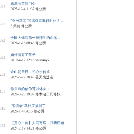
题湖滨堂封门令
6093
2025-12-4 11:37
修公爵
“亚洲新闻”等谣媒造谣何时休？ ...
3万
3 天前
修公爵
全国大修院第一届师生的命运 ...
8692
2026-1-16 08:43
修公爵
婚外情有了孩子
1093
2019-4-17 12:16
xwskmyk
佘山朝圣日，初心永传承 ...
6253
2025-5-22 20:49
苍天饶过谁
修公爵的信仰可以休矣！ ...
1万
2026-3-20 19:07
修木湖日死修妈
“亵渎者”马杜罗被捕了 ...
9615
2026-1-4 04:15
修公爵
【开心一刻】人间寄客，只听巴赫 ...
 642
2024-2-19 14:21
修公爵