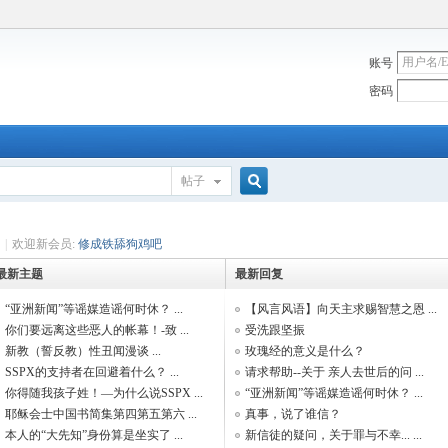
账号
密码
帖子
搜
|
欢迎新会员:
修成铁舔狗鸡吧
最新主题
最新回复
索
“亚洲新闻”等谣媒造谣何时休？ ...
【风言风语】向天主求赐智慧之恩 ...
你们要远离这些恶人的帐幕！-致 ...
受洗跟坚振
新教（誓反教）性丑闻漫谈 ...
玫瑰经的意义是什么？
SSPX的支持者在回避着什么？ ...
请求帮助--关于 亲人去世后的问 ...
你得随我孩子姓！—为什么说SSPX ...
“亚洲新闻”等谣媒造谣何时休？ ...
耶稣会士中国书简集第四第五第六 ...
真事，说了谁信？
本人的“大先知”身份算是坐实了 ...
新信徒的疑问，关于罪与不幸... ...