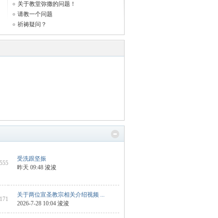
关于教堂弥撒的问题！
请教一个问题
祈祷疑问？
受洗跟坚振
3555
昨天 09:48
浚浚
关于两位宣圣教宗相关介绍视频 ...
2171
2026-7-28 10:04
浚浚