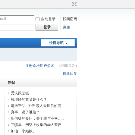
自动登录
找回密码
登录
注册
快捷导航
注册论坛用户必读
(2008-3-24)
最新回复
热帖
受洗跟坚振
玫瑰经的意义是什么？
请求帮助--关于 亲人去世后的问 ...
真事，说了谁信？
新信徒的疑问，关于罪与不幸... ...
互喷集---网络上收集的华人誓反 ...
加油，小姑娘。