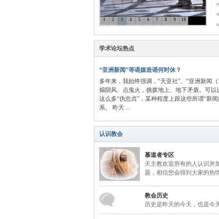
1
2
3
4
5
6
7
8
9
10
主
学术论坛热点
“亚洲新闻”等谣媒造谣何时休？
多年来，我始终强调，“天亚社”、“亚洲新闻
煽阴风、点鬼火，挑拨地上、地下矛盾。可以
这么多“伪忠贞”，某种程度上跟这些所谓“新闻
系。 昨天 ...
教
认识教会
慕道者专区
天主教欢迎所有的人认识并
题，相信您会得到大家的热
教会历史
历史是昨天的今天，也是今