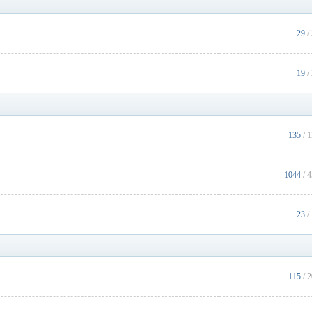
29
/
19
/
135
/ 
1044
/ 
23
/
115
/ 