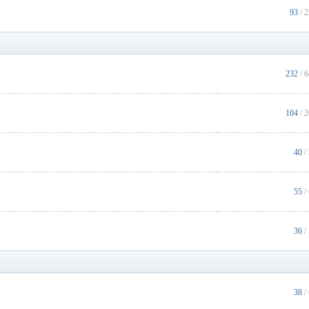
93
/ 
232
/ 
104
/ 
40
/
55
/
36
/
38
/