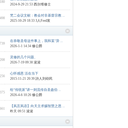
 180
2024-9-29 21:53
西尔维修士
梵二会议文献：教会对非基督宗教 ...
 498
2025-10-29 18:33
3人Fred发
在恭敬圣母这件事上，我和某“异 ...
1739
2026-1-1 14:34
修公爵
灵修的几个问题、
1208
2026-7-19 09:38
浚浚
心怀感恩 活在当下
 256
2015-11-21 20:39
詩人刘幼民
给“传统派”讲一则流传自圣盎伯 ...
 375
2026-4-6 10:26
修公爵
【风言风语】向天主求赐智慧之恩 ...
 661
昨天 09:51
浚浚