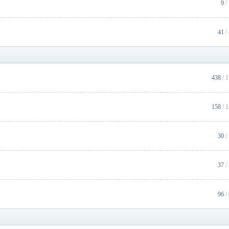
9
/
41
/
438
/ 
158
/ 
30
/
37
/
96
/