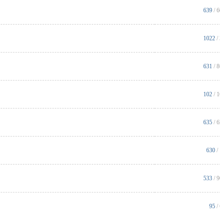
639
/ 
1022
/
631
/ 
102
/ 
635
/ 
630
/
533
/ 
95
/