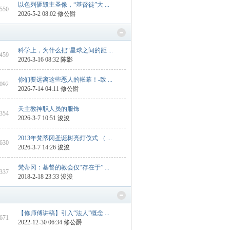
以色列砸毁主圣像，“基督徒”大 ...
2550
2026-5-2 08:02
修公爵
科学上，为什么把“星球之间的距 ...
6459
2026-3-16 08:32
陈影
你们要远离这些恶人的帐幕！-致 ...
2092
2026-7-14 04:11
修公爵
天主教神职人员的服饰
 354
2026-3-7 10:51
浚浚
2013年梵蒂冈圣诞树亮灯仪式 （ ...
 630
2026-3-7 14:26
浚浚
梵蒂冈：基督的教会仅“存在于” ...
 337
2018-2-18 23:33
浚浚
【修师傅讲稿】引入“法人”概念 ...
 671
2022-12-30 06:34
修公爵