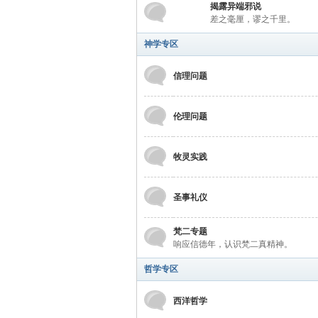
学
揭露异端邪说
差之毫厘，谬之千里。
神学专区
信理问题
伦理问题
术
牧灵实践
圣事礼仪
梵二专题
响应信德年，认识梵二真精神。
哲学专区
论
西洋哲学