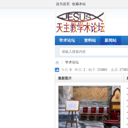
设为首页
收藏本站
学术论坛
资料站
新闻站
学术论坛
今日:
0
|
昨日:
2
|
帖子:
155801
|
会员:
27385
最新图片
天
»