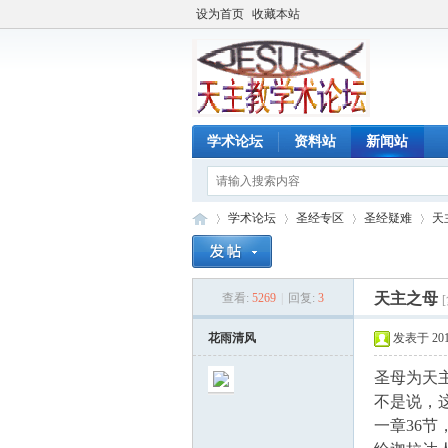
设为首页
收藏本站
学术论坛
资料站
新闻站
学术论坛
圣经专区
圣经疑难
天
天主之母
查看:
5269
|
回复:
3
天
»
›
›
›
花雨清风
发表于 2010-
圣母为天
不是说，
一章36