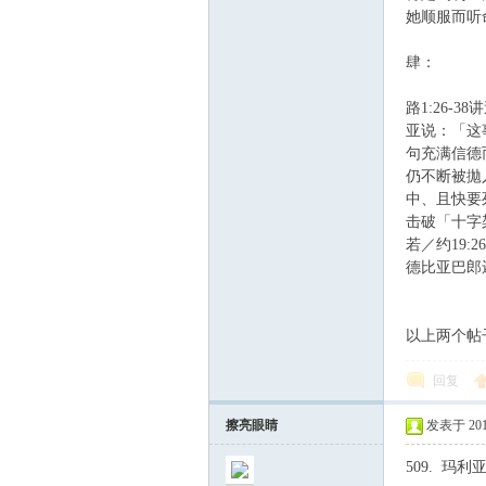
她顺服而听
肆：
路1:26
亚说：「这
句充满信德
仍不断被拋
中、且快要
击破「十字
若／约19
德比亚巴郎
以上两个帖
回复
擦亮眼睛
发表于 2011-
509. 