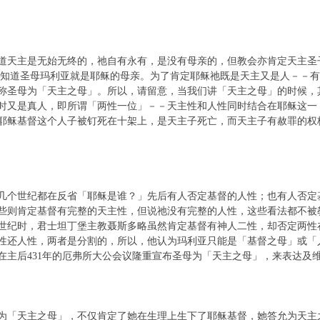
道天主是无始无终的，祂自有永有，是没有母亲的，但教会亦肯定天主圣
谁也知道圣母玛利亚就是耶稣的母亲。为了肯定耶稣祂既是天主又是人－－
称圣母为「天主之母」。所以，请留意，当我们讲「天主之母」的时候，
时又是真人，即所谓「两性一位」－－天主性和人性同时结合在耶稣这一
耶稣基督这个人子被钉死在十架上，是天主子死亡，而天主子有赦罪的权
几个世纪都在反省「耶稣是谁？」先后有人否定基督的人性；也有人否定
些则肯定基督有完整的天主性，但说祂没有完整的人性，这些看法都不被
世纪时，君士坦丁堡主教聂斯多略虽然肯定基督有神人二性，却否定两性
性还人性，两者是分割的，所以，他认为玛利亚只能是「基督之母」或「
在主后431年的厄弗所大公会议隆重宣布圣母为「天主之母」，来表达及
为「天主之母」，不仅肯定了她在生理上生下了耶稣基督，她答允为天主