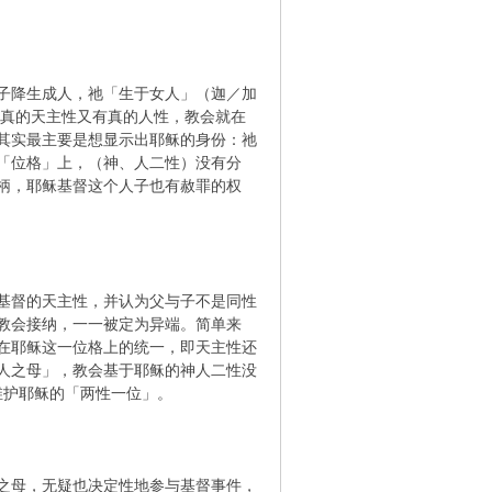
子降生成人，祂「生于女人」（迦／加
有真的天主性又有真的人性，教会就在
其实最主要是想显示出耶稣的身份：祂
「位格」上，（神、人二性）没有分
柄，耶稣基督这个人子也有赦罪的权
基督的天主性，并认为父与子不是同性
教会接纳，一一被定为异端。简单来
在耶稣这一位格上的统一，即天主性还
人之母」，教会基于耶稣的神人二性没
维护耶稣的「两性一位」。
之母，无疑也决定性地参与基督事件，