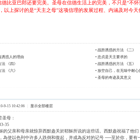
信德比亚巴郎还要完美。圣母在信德生活上的完美，不只是“不怀
爱，以上探讨的是“天主之母”这项信理的发展过程、内涵及对今天
•
战胜诱惑的方法 《二》
鬼诱惑人的理由
•
忠贞是天主要求的
方法 《四》
•
战胜诱惑的方法 《五》
方法 《六》
•
放空自己，在无味中耐心
•
圣母的奇迹及其意义
9-15 10:42:06
|
显示全部楼层
痛苦圣母：
-35
穌的父亲和母亲就惊异西默盎关於耶穌所说的这些话。西默盎祝福了他们
，為使以色列中许多人跌倒和復起，并成為反对的记号 ──至於你，要有