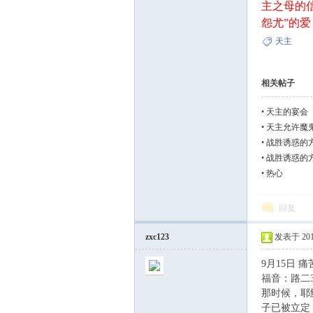
主之母的
怨尤”的
天主
相关帖子
坛
•
天主的宴会
•
天主允许魔
•
战胜诱惑的
•
战胜诱惑的
•
热心
回复
zxc123
发表于 2010-
9月15日 
福音：路二33
那时候，耶
子已被立定