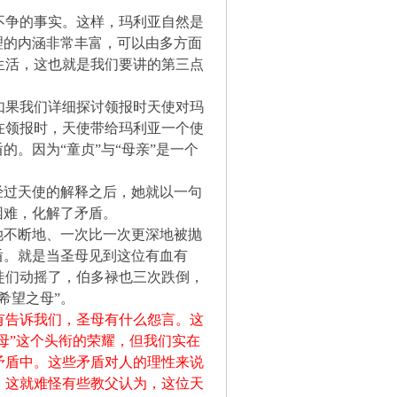
不争的事实。这样，玛利亚自然是
理的内涵非常丰富，可以由多方面
生活，这也就是我们要讲的第三点
如果我们详细探讨领报时天使对玛
在领报时，天使带给玛利亚一个使
的。因为“童贞”与“母亲”是一个
经过天使的解释之后，她就以一句
困难，化解了矛盾。
她不断地、一次比一次更深地被抛
盾。就是当圣母见到这位有血有
徒们动摇了，伯多禄也三次跌倒，
希望之母”。
有告诉我们，圣母有什么怨言。这
母”这个头衔的荣耀，但我们实在
矛盾中。这些矛盾对人的理性来说
。这就难怪有些教父认为，这位天