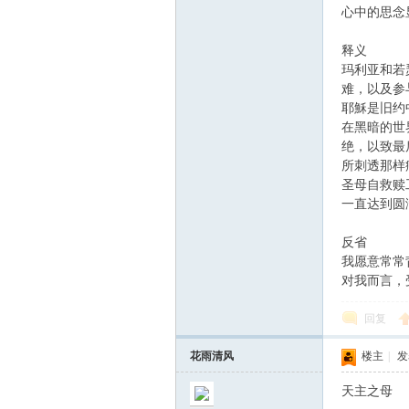
心中的思念
释义
玛利亚和若
难，以及参
耶穌是旧约
在黑暗的世
绝，以致最
所刺透那样
圣母自救赎
一直达到圆
反省
我愿意常常
对我而言，
回复
花雨清风
楼主
|
发表
天主之母