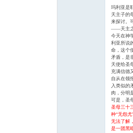
学
玛利亚是
天主子的
来探讨。
——天主
今天在神
利亚所说
命，这个
矛盾，是
术
天使给圣
充满信德
自从在领
入类似的
肉，分明
可是，圣
圣母三十
种“无怨
无法了解
论
是一团黑