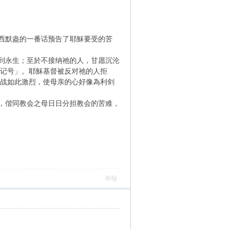
西默盎的一番话预告了耶穌要受的苦
到永生；至於不接纳祂的人，甘愿沉沦
的记号」。耶穌基督被反对祂的人拒
 战如此激烈，使母亲的心好像為利剑
，偕同教会之母日日分担教会的苦难，
举报