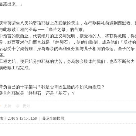
显露出来。」
瑟带著诞生八天的婴孩耶穌上圣殿献给天主，在行割损礼前遇到西默盎。
与此救赎工程的圣母 ──「痛苦之母」的苦难。
中预言的默西亚，代表绝对的正义与光明，接受祂的人，将获得救赎，得
界，默西亚对他们而言就是 「绊脚石」，使他们跌倒，成為他们「反对
后忍受十字架苦难；身為母亲的玛利亚分担与儿子相同的命运。圣子的争
痛。
工程之始，便开始分担耶穌的忧苦，身為教会肢体的我们，也应不断努力
满救赎工程完成。
背负自己的十字架吗？我是否常因生活的不如意而抱怨？
受苦的耶穌是「绊脚石」还是「基石」？
支持
反对
于 2010-9-15 15:51:58
|
显示全部楼层