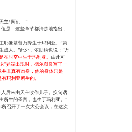
主! 阿们！”
，但是，这些章节都清楚地指出，
主耶稣基督乃降生于玛利亚。”第
生成人。”此外，依肋纳也说：“万
是在时空中生于玛利亚。
由此可
象论”异端出现时，德尔图良写了一
稣并非真有肉身，他的身体只是一
是有玛利亚所生的。
个人后来由天主收作儿子。换句话
主所生的圣言，也生于玛利亚。”
弗所召开了一次大公会议，在这次