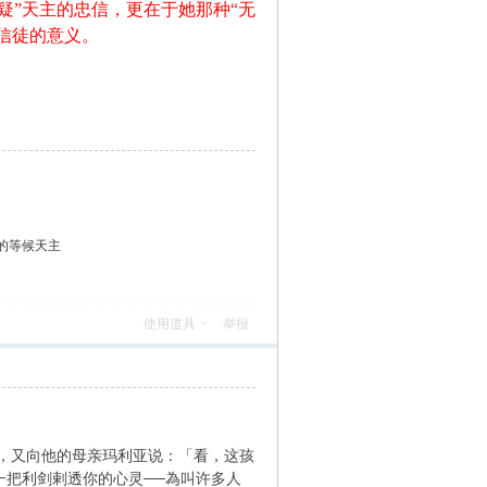
疑”天主的忠信，更在于她那种“无
信徒的意义。
的等候天主
使用道具
举报
，又向他的母亲玛利亚说：「看，这孩
一把利剑剌透你的心灵──為叫许多人