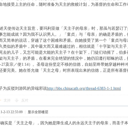
命地接受上主的任命，随时准备为天主的救赎计划，为基督的生命和工作
-38讲述天使传达天主旨意，要玛利亚做「天主子的母亲」时，那虽与若瑟
事怎能成就？因为我不认识男人。」「童贞」与「母亲」的确是矛盾的，
而又简单的说话，穿越了这个困难和矛盾。自她接受了第一个「童贞与母
入类似的矛盾中，其中最大而又最难越过的，相信就是「十字架与天主子
死去的儿子，又怎可能是大能的天主子？在十架下，门徒们动摇了，伯多
架与天主子」的矛盾，在看来完全绝望的情况中，她仍旧遵行耶稣的话，
:26-27及宗／使1:14）。圣母这份坚定不移的信德，自始至终带她穿越
还要完美。她在答允做「天主之母」时所表现出来的信德，正是所有基督
子为反驳刘游民的异端邪说
http://bbs.chinacath.org/thread-6383-1-1.html
支持
反对
2-13 22:55:09
|
显示全部楼层
玛利亚确实是「天主之母」，因为她是降生成人的永远天主子的母亲，而圣子