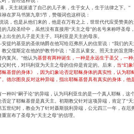
人时，曾经这样说：
一满，天主就派遣了自己的儿子来，生于女人，生于法律之下。”
保禄在罗马书第九章5节，赞颂词也这样说：
血统说，也是从他们来的，他是在万有之上，世世代代应受赞美的天
提的几段圣经中，虽然没有直接用“天主之母”的名号来称呼圣母
身上出生的儿子是天主子。玛利亚是天主的母亲。
—安提约基亚的圣依纳爵在他写给厄弗所人的信里说：“我们的天
，教父儒斯定在他的护教书中说：“圣言从童女、照天主的旨意降
督内复兴。”他认为
基督有两种诞生，一种是永远生于圣父，一种
教父时代，对玛利亚为天主之母的信仰是肯定的。
后来，
当“幻
耶稣基督的身体》，因为幻象论否定耶稣身体的真实性，认为耶
了。德尔图良反对这种异端，指出耶稣基督具有真实的身体，他
有一种叫“嗣子论”的异端，认为玛利亚生的是一个真人耶稣，这
论否定了耶稣基督是真天主。初期教父针对这项异端，肯定了“天
第五世纪时，教会为了针对聂斯脱利异端，公元四三一年，在厄
隆重宣布了圣母为“天主之母”的信理。