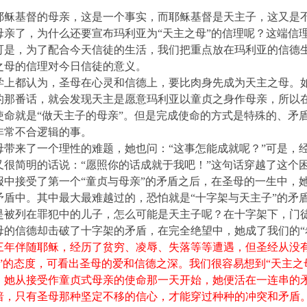
耶稣基督的母亲，这是一个事实，而耶稣基督是天主子，这又是
母亲了，为什么还要宣布玛利亚为“天主之母”的信理呢？这端信
可是，为了配合今天信徒的生活，我们把重点放在玛利亚的信德
之母的信理对今日信徒的意义。
学上都认为，圣母在心灵和信德上，要比肉身先成为天主之母。
的那番话，就会发现天主是愿意玛利亚以童贞之身作母亲，所以
使命就是“做天主子的母亲”。但是完成使命的方式是特殊的、矛盾
非常不合逻辑的事。
母带来了一个理性的难题，她也问：“这事怎能成就呢？”可是，
又很简明的话说：“愿照你的话成就于我吧！”这句话穿越了这个
报中接受了第一个“童贞与母亲”的矛盾之后，在圣母的一生中，
矛盾中。其中最大最难越过的，恐怕就是“十字架与天主子”的矛
是被列在罪犯中的儿子，怎么可能是天主子呢？在十字架下，门
母的信德却击破了十字架的矛盾，在完全绝望中，她成了我们的“
三年伴随耶稣，经历了贫穷、凌辱、失落等等遭遇，但圣经从没
尤”的态度，可看出圣母的爱和信德之深。我们很容易想到“天主之
，她从接受作童贞式母亲的使命那一天开始，她便活在一连串的
暗，只有圣母那种坚定不移的信心，才能穿过种种的冲突和矛盾