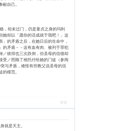
奉献自己。
订了婚，却未过门，仍是童贞之身的玛利
但她却以「愿你的话成就于我吧！」这
亲」的矛盾之后，在她日后的生命中，
」的矛盾－－这有血有肉、被列于罪犯
禄／彼得也三次跌倒，但圣母的信德却
接受／照顾了祂托付给她的门徒（参阅
种种冲突与矛盾，难怪有些教父说圣母的信
徒的模范。
举报
本身就是天主。