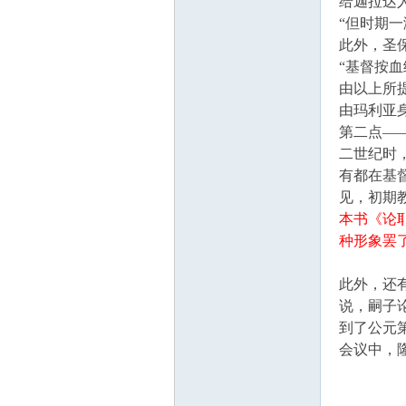
给迦拉达
“但时期
此外，圣
主
“基督按
由以上所
由玛利亚
第二点—
二世纪时
有都在基
见，初期
本书《论
教
种形象罢
此外，还
说，嗣子
到了公元
会议中，