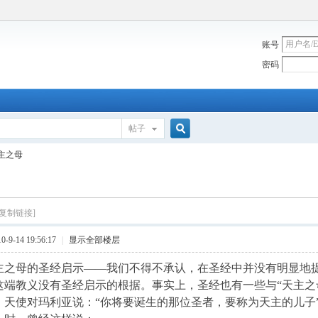
账号
密码
帖子
搜
主之母
索
[复制链接]
9-14 19:56:17
|
显示全部楼层
主之母的圣经启示——我们不得不承认，在圣经中并没有明显地提
这端教义没有圣经启示的根据。事实上，圣经也有一些与“天主之
节，天使对玛利亚说：“你将要诞生的那位圣者，要称为天主的儿子