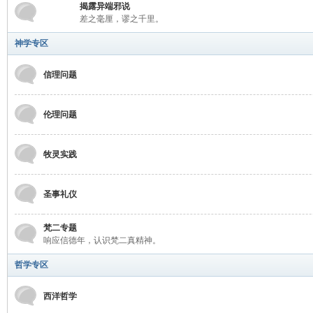
学
揭露异端邪说
差之毫厘，谬之千里。
神学专区
信理问题
伦理问题
术
牧灵实践
圣事礼仪
梵二专题
响应信德年，认识梵二真精神。
哲学专区
论
西洋哲学