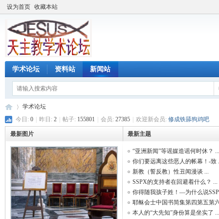
设为首页
收藏本站
学术论坛
资料站
新闻站
学术论坛
今日:
0
|
昨日:
2
|
帖子:
155801
|
会员:
27385
|
欢迎新会员:
修成铁舔狗鸡吧
最新图片
最新主题
天
»
“亚洲新闻”等谣媒造谣何时休？ ..
你们要远离这些恶人的帐幕！-致 ..
新教（誓反教）性丑闻漫谈 ...
SSPX的支持者在回避着什么？ ...
你得随我孩子姓！—为什么说SSPX 
耶稣会士中国书简集第四第五第六 .
本人的“大先知”身份算是坐实了 ..