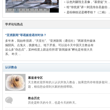
以色列砸毁主圣像，“基督徒”大 ..
给“传统派”讲一则流传自圣盎伯 ..
1
2
3
4
5
6
7
8
9
10
是棕榈枝还是椰枣枝？（二稿） ..
主
学术论坛热点
“亚洲新闻”等谣媒造谣何时休？
多年来，我始终强调，“天亚社”、“亚洲新闻（通信社）”两家境外媒体
煽阴风、点鬼火，挑拨地上、地下矛盾。可以说今天中国天主教会有
这么多“伪忠贞”，某种程度上跟这些所谓“新闻媒体”孵化是有很大关
系。 昨天 ...
教
认识教会
慕道者专区
天主教欢迎所有的人认识并加入教会，如果您尚存有很多疑问
题，相信您会得到大家的热情帮助。
教会历史
历史是昨天的今天，也是今天的昨天。