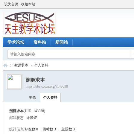
设为首页
收藏本站
学术论坛
资料站
新闻站
溯源求本
个人资料
溯源求本
https://bbs.ccccn.org/?143038
天
›
›
主题
个人资料
溯源求本
(UID: 143038)
邮箱状态
未验证
统计信息
好友数 0
|
回帖数 3
|
主题数 3