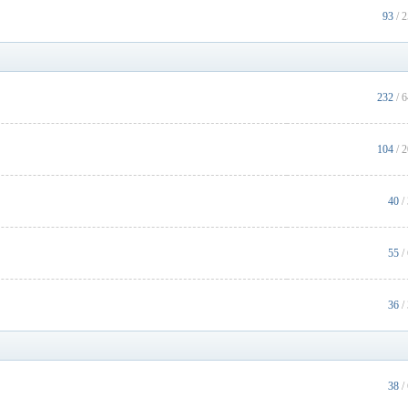
93
/ 
232
/ 
104
/ 
40
/
55
/
36
/
38
/