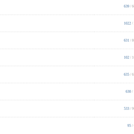
639
/ 
1022
/
631
/ 
102
/ 
635
/ 
630
/
533
/ 
95
/