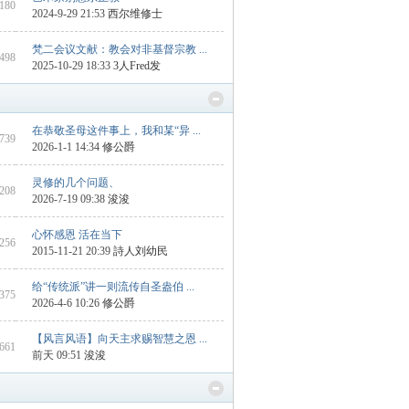
 180
2024-9-29 21:53
西尔维修士
梵二会议文献：教会对非基督宗教 ...
 498
2025-10-29 18:33
3人Fred发
在恭敬圣母这件事上，我和某“异 ...
1739
2026-1-1 14:34
修公爵
灵修的几个问题、
1208
2026-7-19 09:38
浚浚
心怀感恩 活在当下
 256
2015-11-21 20:39
詩人刘幼民
给“传统派”讲一则流传自圣盎伯 ...
 375
2026-4-6 10:26
修公爵
【风言风语】向天主求赐智慧之恩 ...
 661
前天 09:51
浚浚