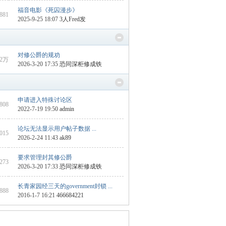
福音电影《死囚漫步》
1881
2025-9-25 18:07
3人Fred发
对修公爵的规劝
2万
2026-3-20 17:35
恐同深柜修成铁
申请进入特殊讨论区
1808
2022-7-19 19:50
admin
论坛无法显示用户帖子数据 ...
2015
2026-2-24 11:43
ak89
要求管理封其修公爵
6273
2026-3-20 17:33
恐同深柜修成铁
长青家园经三天的government封锁 ...
1888
2016-1-7 16:21
466684221