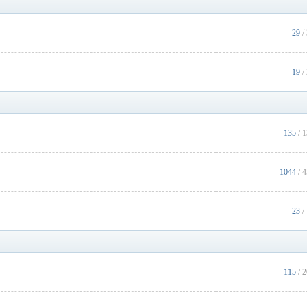
29
/
19
/
135
/ 
1044
/ 
23
/
115
/ 