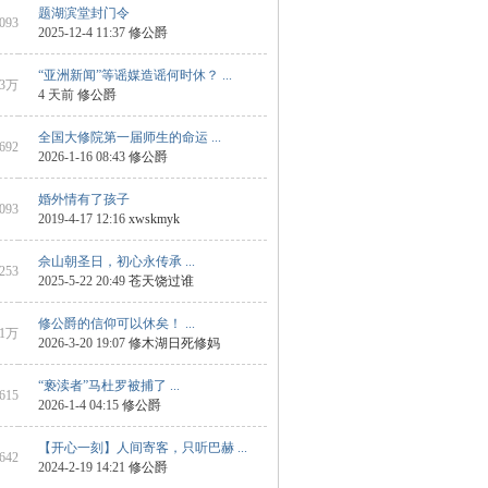
题湖滨堂封门令
6093
2025-12-4 11:37
修公爵
“亚洲新闻”等谣媒造谣何时休？ ...
3万
4 天前
修公爵
全国大修院第一届师生的命运 ...
8692
2026-1-16 08:43
修公爵
婚外情有了孩子
1093
2019-4-17 12:16
xwskmyk
佘山朝圣日，初心永传承 ...
6253
2025-5-22 20:49
苍天饶过谁
修公爵的信仰可以休矣！ ...
1万
2026-3-20 19:07
修木湖日死修妈
“亵渎者”马杜罗被捕了 ...
9615
2026-1-4 04:15
修公爵
【开心一刻】人间寄客，只听巴赫 ...
 642
2024-2-19 14:21
修公爵