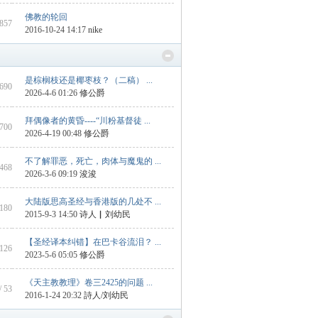
佛教的轮回
 857
2016-10-24 14:17
nike
是棕榈枝还是椰枣枝？（二稿） ...
1690
2026-4-6 01:26
修公爵
拜偶像者的黄昏----“川粉基督徒 ...
 700
2026-4-19 00:48
修公爵
不了解罪恶，死亡，肉体与魔鬼的 ...
1468
2026-3-6 09:19
浚浚
大陆版思高圣经与香港版的几处不 ...
 180
2015-9-3 14:50
诗人▏刘幼民
【圣经译本纠错】在巴卡谷流泪？ ...
 126
2023-5-6 05:05
修公爵
《天主教教理》卷三2425的问题 ...
/ 53
2016-1-24 20:32
詩人/刘幼民