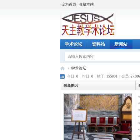
设为首页
收藏本站
学术论坛
资料站
新闻站
学术论坛
今日:
0
|
昨日:
0
|
帖子:
155801
|
会员:
27386
最新图片
天
»