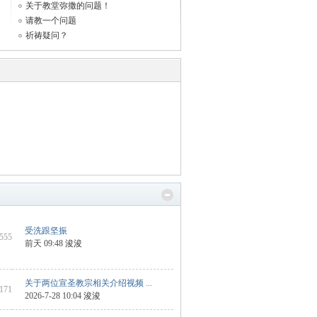
关于教堂弥撒的问题！
请教一个问题
祈祷疑问？
受洗跟坚振
3555
前天 09:48
浚浚
关于两位宣圣教宗相关介绍视频 ...
2171
2026-7-28 10:04
浚浚