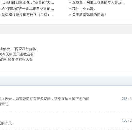
以色列砸毁主圣像，“基督徒”大 ...
互喷集---网络上收集的华人誓反 ...
给“传统派”讲一则流传自圣盎伯 ...
加油，小姑娘。
是棕榈枝还是椰枣枝？（二稿） ...
关于教堂弥撒的问题！
（通信社）”两家境外媒体
说今天中国天主教会有
媒体”孵化是有很大关
加入教会，如果您尚存有很多疑问，请您在这里留下您的问
213
/ 
情帮助。
165
/ 
天的昨天。