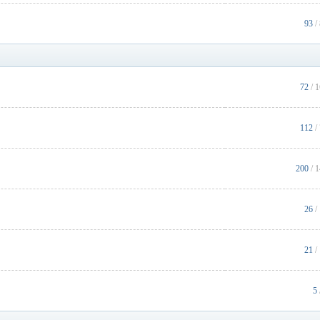
93
/
72
/ 
112
/
200
/ 
26
/
21
/
5