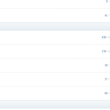
9
/
41
/
438
/ 
158
/ 
30
/
37
/
96
/