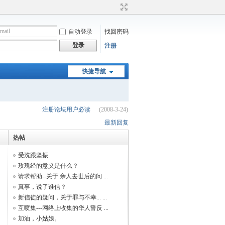
自动登录
找回密码
登录
注册
快捷导航
注册论坛用户必读
(2008-3-24)
最新回复
热帖
受洗跟坚振
玫瑰经的意义是什么？
请求帮助--关于 亲人去世后的问 ...
真事，说了谁信？
新信徒的疑问，关于罪与不幸... ...
互喷集---网络上收集的华人誓反 ...
加油，小姑娘。