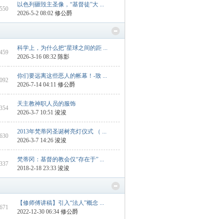
以色列砸毁主圣像，“基督徒”大 ...
2550
2026-5-2 08:02
修公爵
科学上，为什么把“星球之间的距 ...
6459
2026-3-16 08:32
陈影
你们要远离这些恶人的帐幕！-致 ...
2092
2026-7-14 04:11
修公爵
天主教神职人员的服饰
 354
2026-3-7 10:51
浚浚
2013年梵蒂冈圣诞树亮灯仪式 （ ...
 630
2026-3-7 14:26
浚浚
梵蒂冈：基督的教会仅“存在于” ...
 337
2018-2-18 23:33
浚浚
【修师傅讲稿】引入“法人”概念 ...
 671
2022-12-30 06:34
修公爵