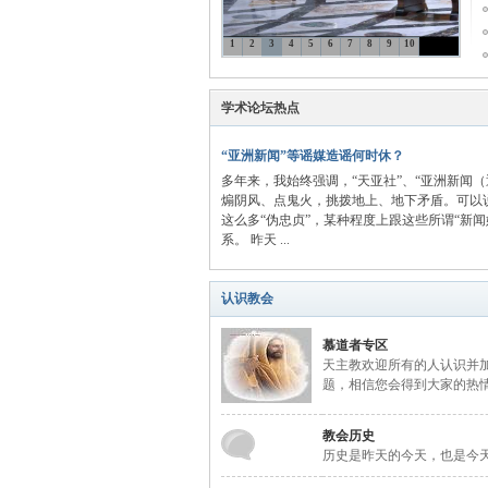
1
2
3
4
5
6
7
8
9
10
主
学术论坛热点
“亚洲新闻”等谣媒造谣何时休？
多年来，我始终强调，“天亚社”、“亚洲新闻
煽阴风、点鬼火，挑拨地上、地下矛盾。可以
这么多“伪忠贞”，某种程度上跟这些所谓“新闻
系。 昨天 ...
教
认识教会
慕道者专区
天主教欢迎所有的人认识并
题，相信您会得到大家的热
教会历史
历史是昨天的今天，也是今