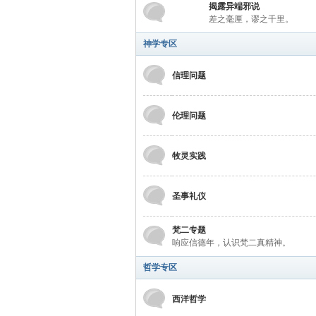
学
揭露异端邪说
差之毫厘，谬之千里。
神学专区
信理问题
伦理问题
术
牧灵实践
圣事礼仪
梵二专题
响应信德年，认识梵二真精神。
哲学专区
论
西洋哲学