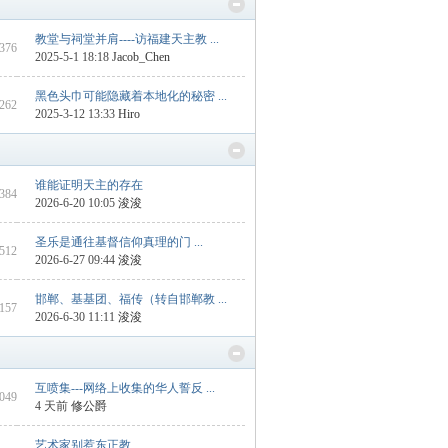
教堂与祠堂并肩----访福建天主教 ...
 376
2025-5-1 18:18
Jacob_Chen
黑色头巾可能隐藏着本地化的秘密 ...
 262
2025-3-12 13:33
Hiro
谁能证明天主的存在
1384
2026-6-20 10:05
浚浚
圣乐是通往基督信仰真理的门 ...
4512
2026-6-27 09:44
浚浚
邯郸、基基团、福传（转自邯郸教 ...
 157
2026-6-30 11:11
浚浚
互喷集---网络上收集的华人誓反 ...
2049
4 天前
修公爵
艺术家别惹东正教