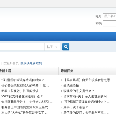
账号
密码
帖子
搜
|
欢迎新会员:
修成铁死爹烂妈
最新主题
最新回复
索
“亚洲新闻”等谣媒造谣何时休？ ...
【风言风语】向天主求赐智慧之恩 ...
你们要远离这些恶人的帐幕！-致 ...
受洗跟坚振
新教（誓反教）性丑闻漫谈 ...
玫瑰经的意义是什么？
SSPX的支持者在回避着什么？ ...
请求帮助--关于 亲人去世后的问 ...
你得随我孩子姓！—为什么说SSPX ...
“亚洲新闻”等谣媒造谣何时休？ ...
耶稣会士中国书简集第四第五第六 ...
真事，说了谁信？
本人的“大先知”身份算是坐实了 ...
新信徒的疑问，关于罪与不幸... ...