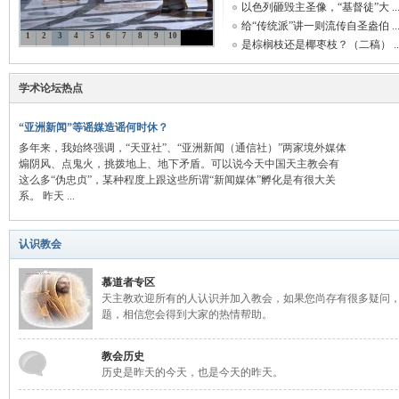
以色列砸毁主圣像，“基督徒”大 ..
给“传统派”讲一则流传自圣盎伯 ..
1
2
3
4
5
6
7
8
9
10
是棕榈枝还是椰枣枝？（二稿） ..
主
学术论坛热点
“亚洲新闻”等谣媒造谣何时休？
多年来，我始终强调，“天亚社”、“亚洲新闻（通信社）”两家境外媒体
煽阴风、点鬼火，挑拨地上、地下矛盾。可以说今天中国天主教会有
这么多“伪忠贞”，某种程度上跟这些所谓“新闻媒体”孵化是有很大关
系。 昨天 ...
教
认识教会
慕道者专区
天主教欢迎所有的人认识并加入教会，如果您尚存有很多疑问
题，相信您会得到大家的热情帮助。
教会历史
历史是昨天的今天，也是今天的昨天。