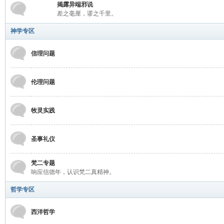
学
揭露异端邪说
差之毫厘，谬之千里。
神学专区
信理问题
伦理问题
术
牧灵实践
圣事礼仪
梵二专题
响应信德年，认识梵二真精神。
哲学专区
论
西洋哲学