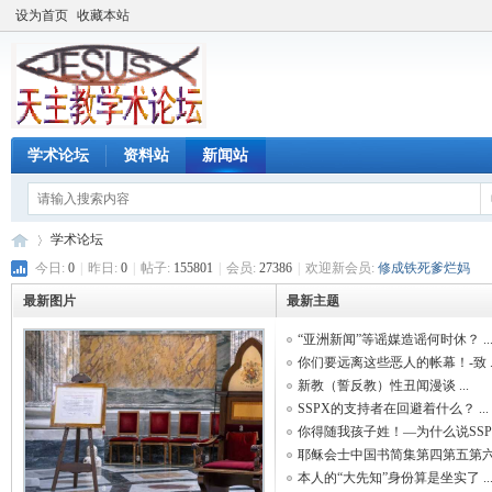
设为首页
收藏本站
学术论坛
资料站
新闻站
学术论坛
今日:
0
|
昨日:
0
|
帖子:
155801
|
会员:
27386
|
欢迎新会员:
修成铁死爹烂妈
最新图片
最新主题
天
»
“亚洲新闻”等谣媒造谣何时休？ ..
你们要远离这些恶人的帐幕！-致 ..
新教（誓反教）性丑闻漫谈 ...
SSPX的支持者在回避着什么？ ...
你得随我孩子姓！—为什么说SSPX 
耶稣会士中国书简集第四第五第六 .
本人的“大先知”身份算是坐实了 ..