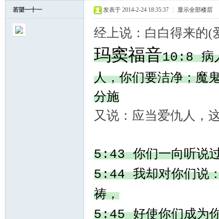
若望一十一
发表于 2014-2-24 18:35:37
|
显示全部楼层
经上说：白白得来的(
玛窦福音
病
10:8
人，你们要洁净；魔
分施
又说：应当爱仇人，
你们一向听说
5:43
我却对你们说
5:44
祷，
好使你们成为
5:45