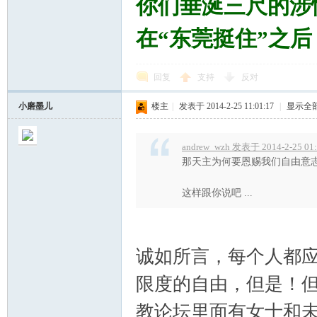
你们垂涎三尺的涉
在“东莞挺住”之
回复
支持
反对
小磨墨儿
楼主
|
发表于 2014-2-25 11:01:17
|
显示全
andrew_wzh 发表于 2014-2-25 01
那天主为何要恩赐我们自由意
这样跟你说吧 ...
诚如所言，每个人都
限度的自由，但是！
教论坛里面有女士和