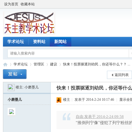
设为首页
收藏本站
学术论坛
资料站
新闻站
学术论坛
管理区
建议
快来！投票驱逐刘幼民，你还等什么？？ ...
返回列表
楼主:
小磨墨儿
快来！投票驱逐刘幼民，你还等什么
天
»
›
›
›
小磨墨儿
楼主
|
发表于 2014-2-24 10:17:46
|
显示全
自由 发表于 2014-2-24 09:58
“推倒列宁像”侵犯了列宁粉丝