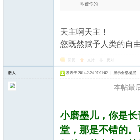
即使你的 ...
天主啊天主！
您既然赋予人类的自
回复
支持
反对
散人
发表于 2014-2-24 07:01:02
|
显示全部楼层
本帖最后由
小磨墨儿，你是长
堂，那是不错的。