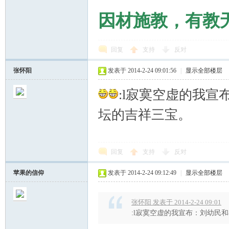
因材施教，有教
回复
支持
反对
张怀阳
发表于 2014-2-24 09:01:56
|
显示全部楼层
:l寂寞空虚的我
坛的吉祥三宝。
回复
支持
反对
苹果的信仰
发表于 2014-2-24 09:12:49
|
显示全部楼层
张怀阳 发表于 2014-2-24 09:01
:l寂寞空虚的我宣布：刘幼民和