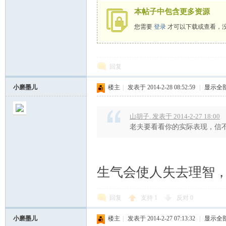
本帖子中包含更多资源
您需要
登录
才可以下载或查看，
回复
坛
小磨墨儿
楼主
|
发表于 2014-2-28 08:52:59
|
显示全
山胡子. 发表于 2014-2-27 18:00
老夫要看看你的实际表现，信
生气会使人失去理智
回复
支持
1
反对
0
小磨墨儿
楼主
|
发表于 2014-2-27 07:13:32
|
显示全