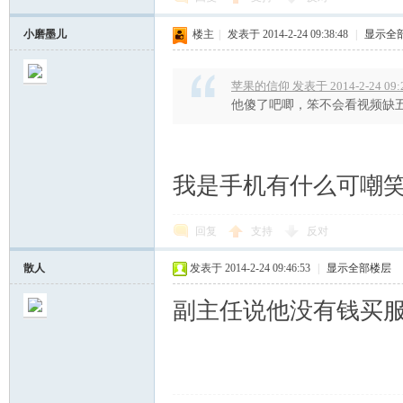
小磨墨儿
楼主
|
发表于 2014-2-24 09:38:48
|
显示全
苹果的信仰 发表于 2014-2-24 09:
他傻了吧唧，笨不会看视频缺
我是手机有什么可嘲
回复
支持
反对
散人
发表于 2014-2-24 09:46:53
|
显示全部楼层
副主任说他没有钱买服