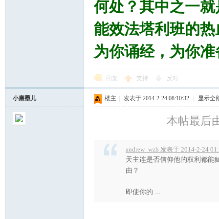
何处？其中之一就
能效法塔利班的热
为你诵经，为你准
回复
支持
反对
小磨墨儿
楼主
|
发表于 2014-2-24 08:10:32
|
显示全
本帖最后由 小
andrew_wzh 发表于 2014-2-24 01
天主连是否信仰他的权利都能
由？
即使你的 ...