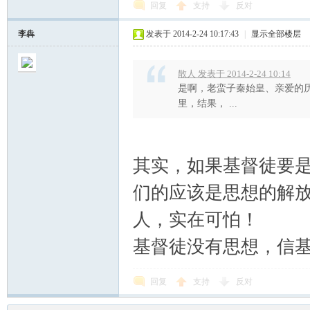
回复
支持
反对
李犇
发表于 2014-2-24 10:17:43
|
显示全部楼层
散人 发表于 2014-2-24 10:14
是啊，老蛮子秦始皇、亲爱的
里，结果， ...
其实，如果基督徒要
们的应该是思想的解放
人，实在可怕！
基督徒没有思想，信
回复
支持
反对