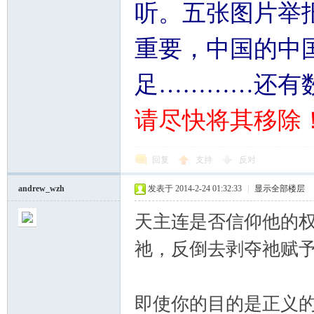
听。五张图片举
重要，中国的中
足…………还有
请尽快将其移除
回复
支持
反对
andrew_wzh
发表于 2014-2-24 01:32:33
|
显示全部楼层
天主连是否信仰他的
祂，反倒去剥夺祂赋
即使你的目的是正义