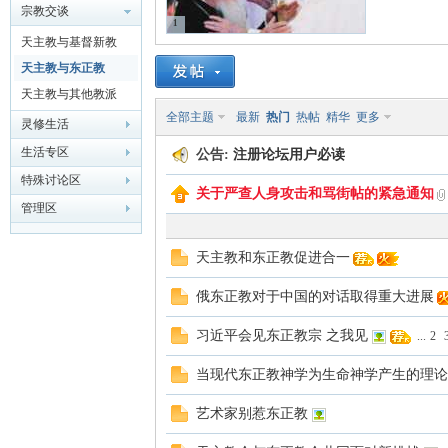
宗教交谈
1
天主教与基督新教
主
天主教与东正教
天主教与其他教派
全部主题
最新
热门
热帖
精华
更多
灵修生活
生活专区
公告:
注册论坛用户必读
特殊讨论区
关于严查人身攻击和骂街帖的紧急通知
管理区
教
天主教和东正教促进合一
俄东正教对于中国的对话取得重大进展
习近平会见东正教宗 之我见
...
2
当现代东正教神学为生命神学产生的理论
艺术家别惹东正教