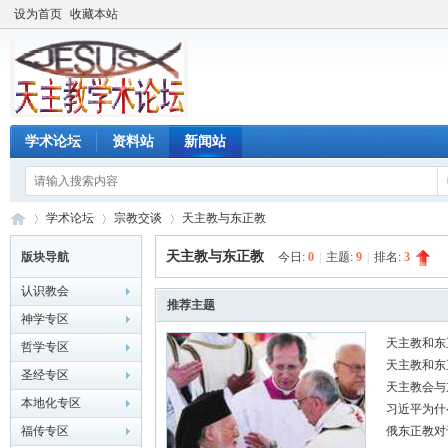
设为首页
收藏本站
学术论坛
资料站
新闻站
学术论坛
宗教交谈
天主教与东正教
天主教与东正教
版块导航
今日:
0
|
主题:
9
|
排名:
3
认识教会
天
»
›
›
推荐主题
神学专区
天主教和东
哲学专区
天主教和东
圣经专区
天主教会与
本地化专区
习近平为什
福传专区
俄东正教对