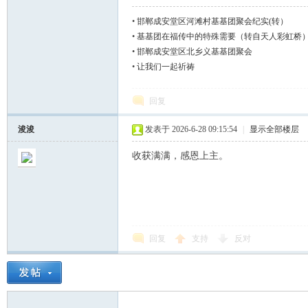
•
邯郸成安堂区河滩村基基团聚会纪实(转）
•
基基团在福传中的特殊需要（转自天人彩虹桥
•
邯郸成安堂区北乡义基基团聚会
•
让我们一起祈祷
回复
浚浚
发表于 2026-6-28 09:15:54
|
显示全部楼层
收获满满，感恩上主。
回复
支持
反对