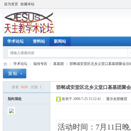
设为首页
收藏本站
学术论坛
资料站
新闻站
学术论坛
福传专区
基基团
邯郸成安堂区北乡义堂口基基团聚会活动纪
邯郸成安堂区北乡义堂口基基团聚会
查看:
5638
|
回复:
1
天
»
›
›
›
划向深处
发表于 2009-7-25 15:12:41
|
显示全部楼层
活动时间：7月11日晚