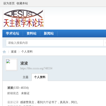
设为首页
收藏本站
学术论坛
资料站
新闻站
浚浚
个人资料
浚浚
https://bbs.ccccn.org/?48334
天
›
›
主题
个人资料
浚浚
(UID: 48334)
邮箱状态
未验证
最新记录
感谢赞美主，看到六个证书了，真高兴，阿们。