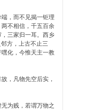
异端，而不见揭一钜理
，两不相信，千五百余
审，三家归一耳。西乡
之邻方，上古不止三
行嘿化，今惟天主一教
有故，凡物先空后实，
虚无为贱，若谓万物之