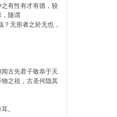
神之有性有才有德，较
形，随谓
无哉？无形者之於无也，
。
但闻古先君子敬恭于天
万物之祖，古圣何隐其
传耳。