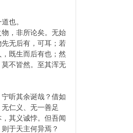
一道也。
之物，非所论矣。无始
物先无后有，可耳；若
人，既生而后有也；然
，莫不皆然。至其浑无
，宁听其余诞哉？借如
、无仁义、无一善足
本，其义诚悖。但吾闻
，则于天主何异焉？