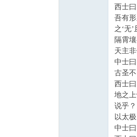
西士曰
吾有形
之‘无
隔霄壤
天主非
中士曰
古圣不
西士曰
地之上
说乎？
以太极
中士曰