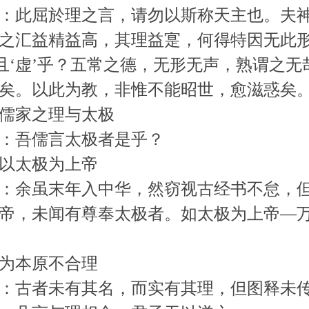
：此屈於理之言，请勿以斯称天主也。夫
之汇益精益高，其理益寔，何得特因无此
’且‘虚’乎？五常之德，无形无声，熟谓之
矣。以此为教，非惟不能昭世，愈滋惑矣
儒家之理与太极
：吾儒言太极者是乎？
以太极为上帝
：余虽末年入中华，然窃视古经书不怠，
帝，未闻有尊奉太极者。如太极为上帝—
为本原不合理
：古者未有其名，而实有其理，但图释未