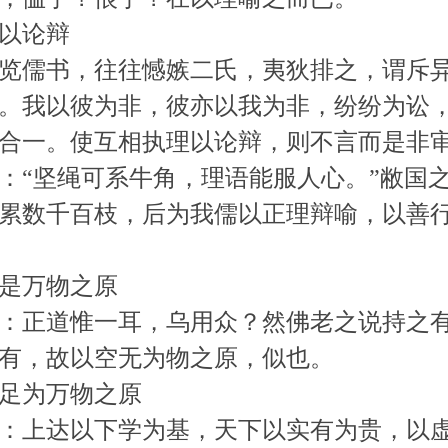
以论辩
览儒书，往往憾嫉二氏，夷狄排之，谓斥
。我以彼为非，彼亦以我为非，纷纷为讼
合一。使互相执理以论辩，则不言而是非
：“坚绳可系牛角，理语能服人心。”敝国
累数千百枝，后为我儒以正理辩喻，以善
是万物之原
：正道惟一耳，乌用众？然佛老之说持之
有，故以空无为物之原，似也。
足为万物之原
：上达以下学为基，天下以实有为贵，以