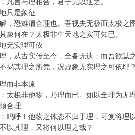
：凡言与理相合，君子无以逆之。
地只是象征
解，恐难谓合理也。吾视夫无极而太极之
其象何在？太极非生天地之实可知已。
地无实理可依
理，从古实传至今，全备无遗；而吾欲誌
不揭其理之所凭，况虚象无实理之可依耶
理而非本原
：太极非他物，乃理而已。如以全理为无
必须合理
：呜呼！他物之体态不归于理，可复将理
不以其理，又将何以理之哉？