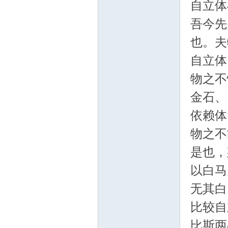
自立体
吾今先
也。夫
自立体
物之不
金石、
依赖体
物之不
是也，
以白马
无其
比较自
比斯两