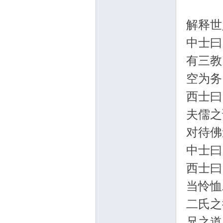
解释
主
中士曰
有三教
空为务
西士曰
夫儒之
教
对待佛
中士曰
西士曰
当怜恤
二氏之
兄之道