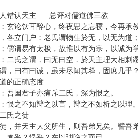
世人错认天主 总评对儒道佛三教
：玄论饫耳醉心，终夜思之忘寝，今再承
，各立门户：老氏谓物生於无，以无为道
；儒谓易有太极，故惟以有为宗，以诚为
：二氏之谓，曰无曰空，於天主理大相刺
谓，曰有曰诚，虽未尽闻其释，固庶几乎
道的正确态度
：吾国君子亦痛斥二氏，深为恨之。
：恨之不如辩之以言，辩之不如析之以理
二氏之徒
徒，并天主大父所生，则吾弟兄矣。譬吾
，恤乎？恨乎？在以理喻之而已。