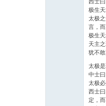
西士曰
极生天
太极之
言，而
极生天
天主之
犹不敢
太极是
中士曰
太极
西士曰
定，而