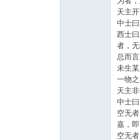
为者，
天主开
中士曰
西士曰
者，无
总而言
未生某
一物之
天主非
中士曰
空无者
嘉，即
空无者