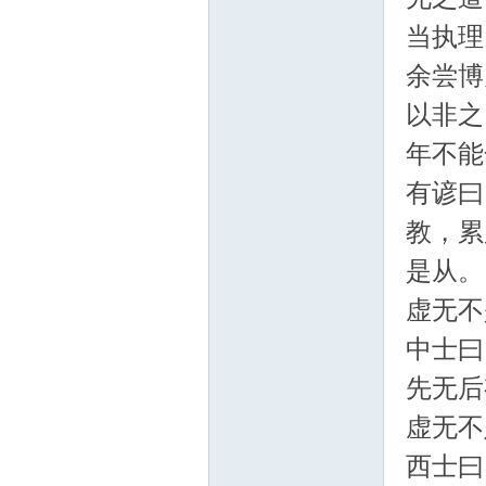
学
当执理
余尝博
以非之
年不能
有谚曰
术
教，累
是从。
虚无不
中士曰
先无后
虚无不
论
西士曰