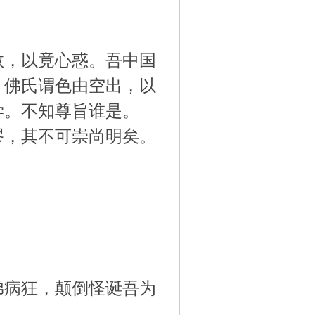
教，以竟心惑。吾中国
；佛氏谓色由空出，以
学。不知尊旨谁是。
谬，其不可崇尚明矣。
？
。
弟病狂，颠倒怪诞吾为