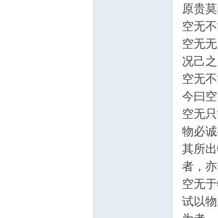
原贵莫
空无不
空无无
况己之
空无不
坛
今曰空
空无只
物必诚
其所出
者，亦
空无于
试以物