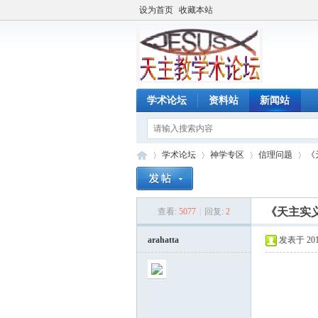
设为首页
收藏本站
学术论坛
资料站
新闻站
学术论坛
神学专区
信理问题
《
《天主实
查看:
5077
|
回复:
2
天
»
›
›
›
arahatta
发表于 2017-