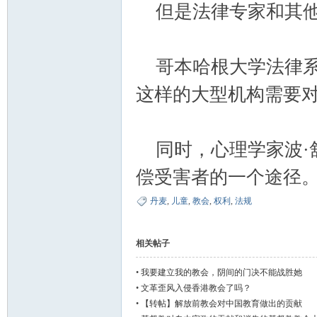
但是法律专家和其他
哥本哈根大学法律系
这样的大型机构需要对
坛
同时，心理学家波·
偿受害者的一个途径
丹麦
,
儿童
,
教会
,
权利
,
法规
相关帖子
•
我要建立我的教会，阴间的门决不能战胜她
•
文革歪风入侵香港教会了吗？
•
【转帖】解放前教会对中国教育做出的贡献