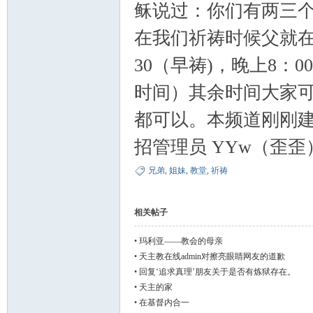
稣说过：你们有两三个
在我们祈祷时候父就在
主
30（早祷)，晚上8：0
时间）其余时间大家
都可以。本频道刚刚建
招管理员 YYw（歪歪）：
兄弟
,
姐妹
,
教堂
,
祈祷
教
相关帖子
•
玛利亚——教会的母亲
•
天主教在线admin对擦亮眼睛网友的道歉
•
回复‘追求真理’朋友关于是否有炼狱存在。
•
天主的家
•
在基督内合一