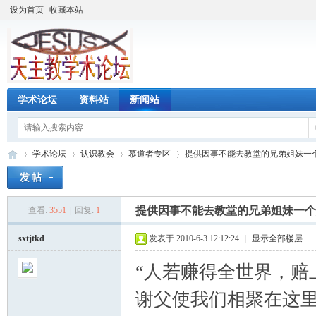
设为首页
收藏本站
学术论坛
资料站
新闻站
学术论坛
认识教会
慕道者专区
提供因事不能去教堂的兄弟姐妹一个好
提供因事不能去教堂的兄弟姐妹一个
查看:
3551
|
回复:
1
天
»
›
›
›
sxtjtkd
发表于 2010-6-3 12:12:24
|
显示全部楼层
“人若赚得全世界，赔
谢父使我们相聚在这