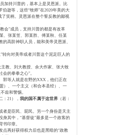
n中人员加持川普的，基本上是灵恩派。比
）、帕特.罗伯逊等，这些“牧师”在2020年美的大
后成了笑柄。灵恩派在整个誓反教的鄙视
。
庭教会”成员，支持川普的都是有改革
宁、余某、张某笠、郭某胜、傅某秋、任某
教的高阶神职人员，能和美帝灵恩派、
”转向对美帝或者川普这个泥足巨人的
大主教、刘大教授、余大作家、张大牧
社会的拳拳之心”。
、郭等人就是在野的XXX，他们正在
联盟）、一个主义（和合本圣经）、一
人不齿和警惕。
二：21），
我的国不属于这世界
（若：
或者是臣民、屁民。另一个身份是天主
身其中，“基督徒”最多是一个政客的
背书印章。
发点再好获得权力后也是黑暗的“政教