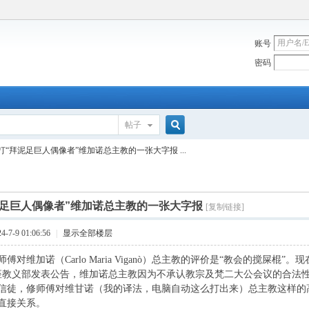
账号
密码
帖子
搜
打“拜泥足巨人偶像者”维加诺总主教的一张大字报 ...
索
泥足巨人偶像者”维加诺总主教的一张大字报
[复制链接]
7-9 01:06:56
|
显示全部楼层
傅对维加诺（Carlo Maria Viganò）总主教的评价是“教会的搅屎棍
座教义部发表公告，维加诺总主教因为不承认教宗及梵二大公会议的合法
信徒，修师傅对维甘诺（我的译法，电脑自动这么打出来）总主教这样的
直接关系。