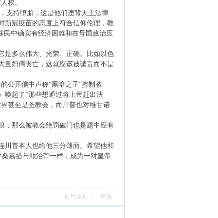
与人权。
姻，支持堕胎，这是他们违背天主法律
对新冠疫苗的态度上符合信仰伦理，教
移民中确实有经济困难和在母国政治压
它是多么伟大、光荣、正确。比如以色
大量妇孺丧亡，这就应该被谴责而不是
普的公开信中声称“黑暗之子”控制教
？）唤起了“那些想通过将上帝赶出法
世界甚至是圣教会，而川普也对维甘诺
浪，那么被教会绝罚破门也是题中应有
连川普本人也给他三分薄面。希望他和
罗桑嘉措与顺治帝一样，成为一对皇帝
使用道具
举报