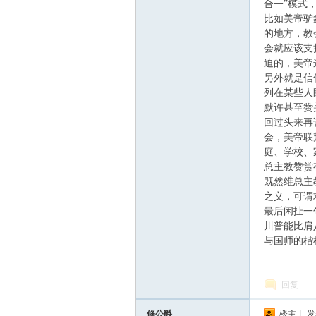
合一”模式
学
比如美帝驴
的地方，教
会就应该支
迫的，美帝
另外就是信
列在某些人
默许甚至赞
回过头来再
会，美帝联
术
庭、学校、
总主教赞赏
既然维总主
之义，可谓
最后闲扯一
川普能比肩
与国师的楷
回复
论
修公爵
楼主
|
发表