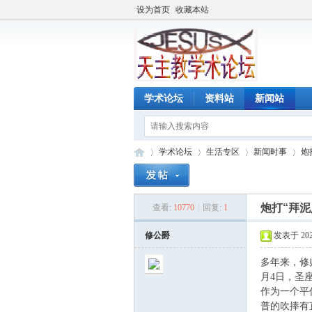
设为首页
收藏本站
学术论坛
资料站
新闻站
学术论坛
生活专区
新闻时事
炮
炮打“拜
查看:
10770
|
回复:
1
天
»
›
›
›
修公爵
发表于 2024-
多年来，修师
月4日，圣
作为一个平
普的吹捧有