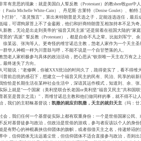
常有意思的现象：就是美国白人誓反教（Protestant）的教shen牧gu
 Paula Michelle White-Cain）、丹尼斯·古莱特（Denise Goulet
占卜打卦”、“圣灵预言”，算出来特朗普是天选之子，定能连选连任，最
低端，可谓狗尿苔上不了金銮殿，他们和奸商特朗普互相加持本不足为奇
人新教，无论是出走到美帝的“福音又民主派”还是留着在祖国大陆的“家
景的“高派” 誓反教（Protestant），都是自命不凡之辈。比如刘军
、徐某远、张洵等人。更奇怪的维甘诺总主教，怹老人家作为一个天主圣
一群华人神棍一样为川普鼓与呼，不能不说是一个自甘堕落的人。
教怹老人家积极参与具体的政治活动，把心思从“钦崇唯一天主在万有之上
，最终迷失了方向。
人可能说：“老修啊，你被XXX统治的时间久了，跪得瓷实了，看不得维
川普前总统的感召下，想建立一个福音又民主的民有、民治、民享的崭新
我恰恰是长期生活在某种社会生活中，深谙其运作模式，知道刘、余、张
实际上就是“一个国家（美利坚联合长老国or美利坚“福音又民主”共和国
普甚至是普京之流）”，而维甘诺总主教和他们做同样的事，就不得不让
治，我们的主耶稣基督说
：凯撒的就应归凯撒，天主的就归天主
（玛：廿
社会，我们任何一个基督徒实际上都有双重身份：一个是世俗国家公民、
不反对基督徒参与政治，但政治是世俗的游戏，参与者应该以个人的身份投
能是有野心的神棍裹挟信仰团体的旗帜，或者假借天主之名，传递矫诏的
界中，信仰团体无法远遁尘世，但信仰团体不适合直接参与政治，否则出