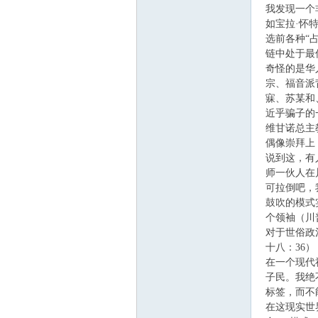
我发现一个非
如宝拉·怀特（
选前各种“
主
链中处于最
奇怪的是华
宗、福音派背
寐、苏某和
近乎骗子的
维甘诺总主
偶像崇拜上
说到这，有
师一伙人在
教
可拉倒吧，
鼓吹的模式
个领袖（川
对于世俗政
十八：36）
在一个现代
子民。我绝
标签，而不
在这现实世