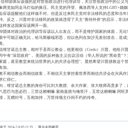
，信仰团体应该做的是对世俗政治进行伦理训导，关注世俗政治中的公义
象两党如同走马灯似的换庒。民主党的拜登、佩洛西等人支持LGBT+婚
会应该提醒他们这样做不对。但是反过来民主党对非法移民的态度和当年
持。反之，川普对非法移民的政策就违背了天主“善待外侨”的启示，非法
这样发达国家应该网开一面。
仰团体对政治的伦理训导应该以人出发点，而不是维护国家的体面，无论
眼中可能正确无比，哈马斯极端邪恶，但以色列在加沙无差别攻击，造成
美。
说维甘诺总主教，相对于圣而公教会，他更相信（Credo）川普。他给川
邦中有“深层政府”， 美国的反种族主义抗议活动（华人所说的“黑命贵”
家庭，甚至教堂来统治世界的人的共济会理想”。显然希望川普拯救这个
有加。
教不相信教会而相信政客，不相信天主掌控着世界而相信共济会在兴风作
求仁得仁。
句，维甘诺总主教的身份可比刘大教授、余大作家、张大牧师高贵多了，
八思巴与忽必烈，三世达赖喇嘛.索南嘉措与俺答汗，五世达赖喇嘛.阿旺
模，互赠封号，互相加持，万世传颂主仆间不朽的传奇。
于 2024-7-9 05:11:35
|
显示全部楼层