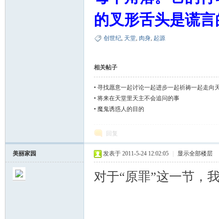
的叉形舌头是谎言
创世纪
,
天堂
,
肉身
,
起源
相关帖子
•
寻找愿意一起讨论一起进步一起祈祷一起走向
•
将来在天堂里天主不会追问的事
•
魔鬼诱惑人的目的
回复
美丽家园
发表于 2011-5-24 12:02:05
|
显示全部楼层
对于“原罪”这一节，