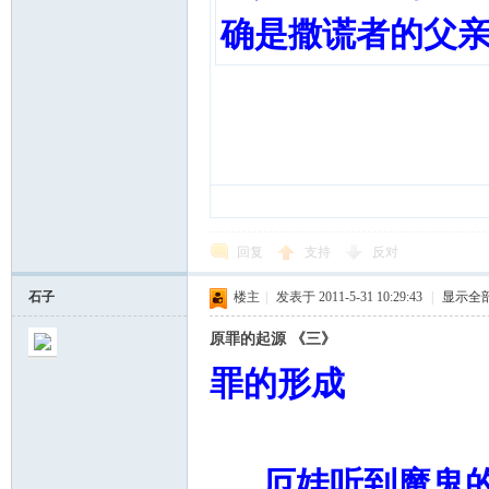
确是撒谎者的父
回复
支持
反对
石子
楼主
|
发表于 2011-5-31 10:29:43
|
显示全
原罪的起源 《三》
罪的形成
厄娃听到魔鬼的