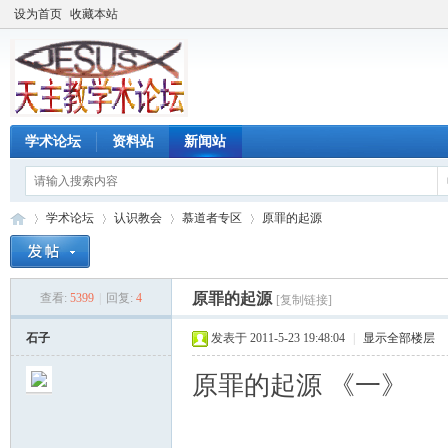
设为首页
收藏本站
学术论坛
资料站
新闻站
学术论坛
认识教会
慕道者专区
原罪的起源
原罪的起源
查看:
5399
|
回复:
4
[复制链接]
天
»
›
›
›
石子
发表于 2011-5-23 19:48:04
|
显示全部楼层
原罪的起源 《一》