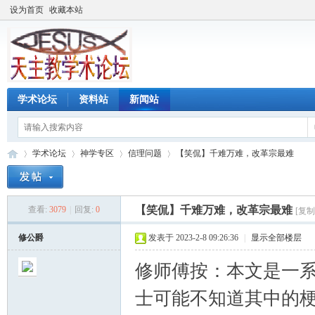
设为首页
收藏本站
学术论坛
资料站
新闻站
学术论坛
神学专区
信理问题
【笑侃】千难万难，改革宗最难
【笑侃】千难万难，改革宗最难
查看:
3079
|
回复:
0
[复制
天
»
›
›
›
修公爵
发表于 2023-2-8 09:26:36
|
显示全部楼层
修师傅按：本文是一
士可能不知道其中的