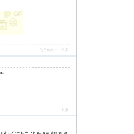
x
使用道具
举报
房里！
举报
门时,一定要把自己打扮得清清爽爽,漂