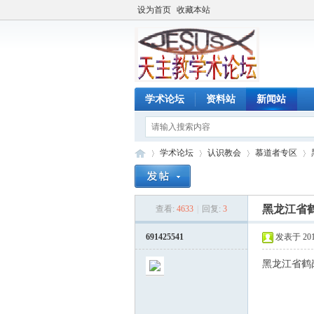
设为首页
收藏本站
学术论坛
资料站
新闻站
学术论坛
认识教会
慕道者专区
黑龙江省
查看:
4633
|
回复:
3
天
»
›
›
›
691425541
发表于 2016-
黑龙江省鹤