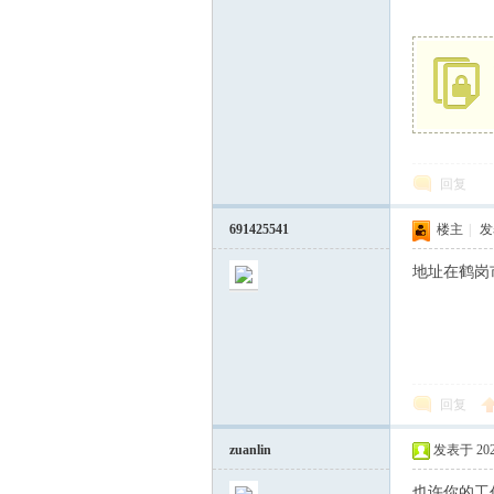
主
回复
691425541
楼主
|
发表
地址在鹤岗
教
回复
zuanlin
发表于 2023-
也许你的工