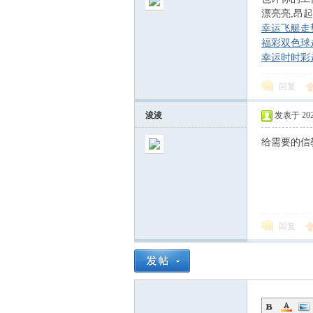
学
漂亮亮,昂
幸运飞艇走势图htt
福彩双色球走势图ht
幸运时时彩走势图ht
回复
浚浚
发表于 2026-
给需要的信
术
回复
论