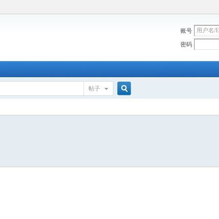
账号
密码
帖子
搜
索