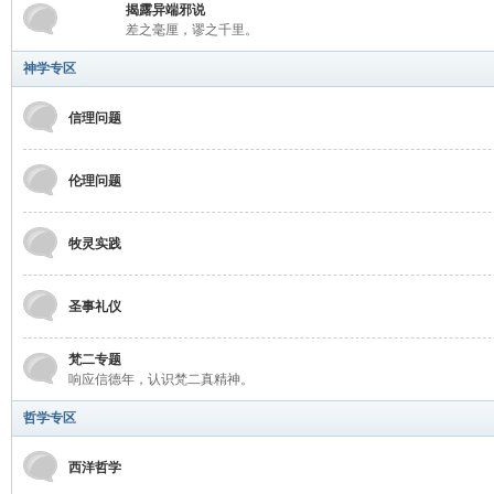
学
揭露异端邪说
差之毫厘，谬之千里。
神学专区
信理问题
伦理问题
术
牧灵实践
圣事礼仪
梵二专题
响应信德年，认识梵二真精神。
哲学专区
论
西洋哲学