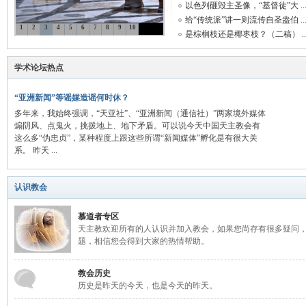
以色列砸毁主圣像，“基督徒”大 ..
给“传统派”讲一则流传自圣盎伯 ..
1
2
3
4
5
6
7
8
9
10
是棕榈枝还是椰枣枝？（二稿） ..
主
学术论坛热点
“亚洲新闻”等谣媒造谣何时休？
多年来，我始终强调，“天亚社”、“亚洲新闻（通信社）”两家境外媒体
煽阴风、点鬼火，挑拨地上、地下矛盾。可以说今天中国天主教会有
这么多“伪忠贞”，某种程度上跟这些所谓“新闻媒体”孵化是有很大关
系。 昨天 ...
教
认识教会
慕道者专区
天主教欢迎所有的人认识并加入教会，如果您尚存有很多疑问
题，相信您会得到大家的热情帮助。
教会历史
历史是昨天的今天，也是今天的昨天。