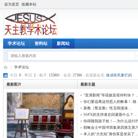
设为首页
收藏本站
学术论坛
资料站
新闻站
学术论坛
今日:
0
|
昨日:
2
|
帖子:
155801
|
会员:
27386
|
欢迎新会员:
修成铁死爹烂妈
最新图片
最新主题
天
»
“亚洲新闻”等谣媒造谣何时休？ ..
你们要远离这些恶人的帐幕！-致 ..
新教（誓反教）性丑闻漫谈 ...
SSPX的支持者在回避着什么？ ...
你得随我孩子姓！—为什么说SSPX 
耶稣会士中国书简集第四第五第六 .
本人的“大先知”身份算是坐实了 ..