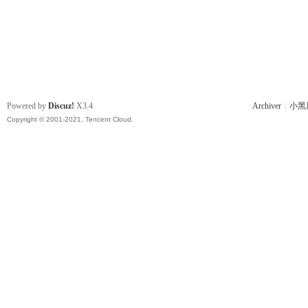
Powered by
Discuz!
X3.4
Archiver
|
小黑
Copyright © 2001-2021, Tencent Cloud.