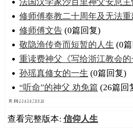
法国汉学家沙百里神父安息主
修师傅奉教二十周年及无法重
修师傅文告
(0篇回复)
敬隐渔传奇而短暂的人生
(0篇
重读费神父《写给浙江教会的
孙瑶真修女的一生
(0篇回复)
“听命”的神父 劝免篇
(26篇回
页:
[1]
2
3
4
5
6
7
8
9
10
查看完整版本:
信仰人生