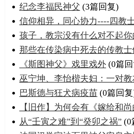
纪念李福民神父
(3篇回复)
信仰相异，同心协力----四教
孩子，教宗没有什么对不起你
那些在传染病中死去的传教士
《斯图神父》戏里戏外
(0篇回
巫宁坤、李怡楷夫妇：一对教
巴斯德与狂犬病疫苗
(0篇回复
【旧作】为何会有《嫁给和尚
从“壬寅之难”到“癸卯之祸”
(