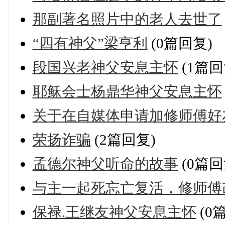
那副著名照片中的老人去世了
“四有神父”梁亨利
(0篇回复)
段国兴老神父安息主怀
(1篇回
耶稣会士杨鼎华神父安息主怀
关于在自媒体申请加修师傅好
荣扬诈骗
(2篇回复)
孟德尔神父听命的故事
(0篇回
与主一起死忘亡复活，修师傅
保禄.王继友神父安息主怀
(0