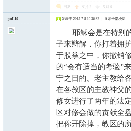
回复
支持
2
反对
0
god119
发表于 2015-7-8 19:36:32
|
显示全部楼层
耶稣会是在特别的高
子来辩解，你打着拥
于股掌之中，你撤销
的“会有适当的考验”
宁之日的。老主教给
在各教区的主教神父
修女进行了两年的法定
区对修会做的贡献全
把你开除掉，教区的