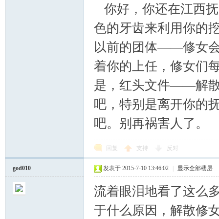
你好，你还在江西抚
色的牙齿来利用你的
以前的团体——修女
着你的上任，修女们
是，红头文件——解
吧，特别是离开你的
吧。别再祸害人了。
回复
支持
反对
god010
发表于 2015-7-10 13:46:02
|
显示全部楼层
流着眼泪地看了这么
于什么原因，解散修