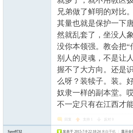
就多了，就不用教区拨
兄弟做了鲜明的对比
其量也就是保护一下
然就乱套了，坐没人
没你本领强。教会把“
别人的灵魂，不是让
握不了大方向。还是
么呀？装犊子。装。
奴隶一样的副本堂。哎
不一定只有在江西才
回复
支持
1
反对
0
Save9732
发表于 2015-7-9 22:18:24
来自手机
|
显示全