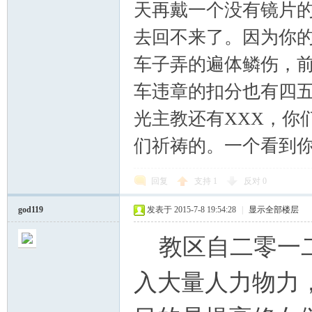
天再戴一个没有镜片
去回不来了。因为你的
车子弄的遍体鳞伤，
车违章的扣分也有四
光主教还有XXX，你
们祈祷的。一个看到
回复
支持
1
反对
0
god119
发表于 2015-7-8 19:54:28
|
显示全部楼层
教区自二零一二
入大量人力物力