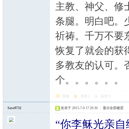
主教、神父、修
条腿。明白吧。
祈祷。千万不要
恢复了就会的获
多教友的认可。
个。。。。。。
回复
支持
2
反对
0
Save9732
发表于 2015-7-9 17:26:30
|
显示全部楼层
“你李稣光亲