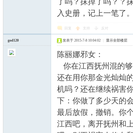
了吗？抹掉了吗？？
入史册，记上一笔了
回复
支持
反对
god120
发表于 2015-7-8 10:04:02
|
显示全部楼层
陈丽娜邪女：
你在江西抚州混的够
还在用你那金光灿灿
机吗？还在继续祸害
下：你做了多少天的
最后放假，撤销。你
江西吧，离开抚州和