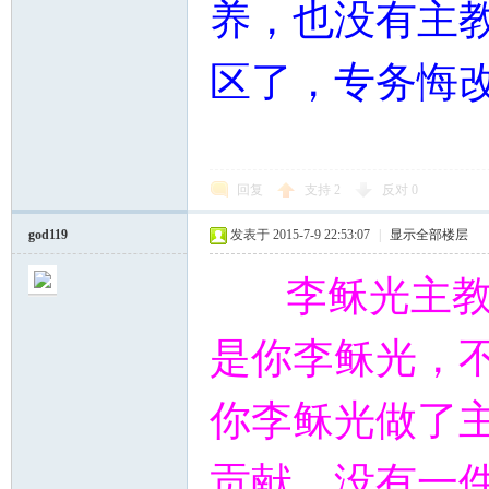
养，也没有主
区了，专务
悔
回复
支持
2
反对
0
god119
发表于 2015-7-9 22:53:07
|
显示全部楼层
李稣光主教，
是你李稣光，
你李稣光做了
贡献，没有一