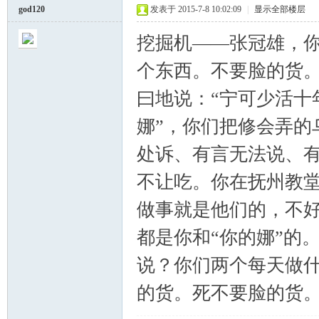
god120
发表于 2015-7-8 10:02:09
|
显示全部楼层
挖掘机——张冠雄，
个东西。不要脸的货
曰地说：“宁可少活十
坛
娜”，你们把修会弄的
处诉、有言无法说、
不让吃。你在抚州教
做事就是他们的，不
都是你和“你的娜”的
说？你们两个每天做
的货。死不要脸的货