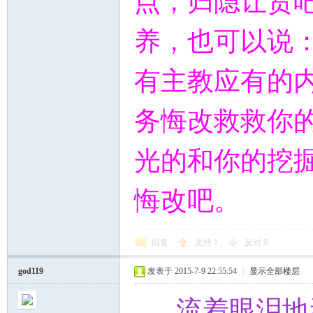
点，归隐让贤
养，也可以说：
有主教应有的
务悔改救救你
光的和你的挖
悔改吧。
回复
支持
1
反对
0
god119
发表于 2015-7-9 22:55:54
|
显示全部楼层
流着眼泪地看