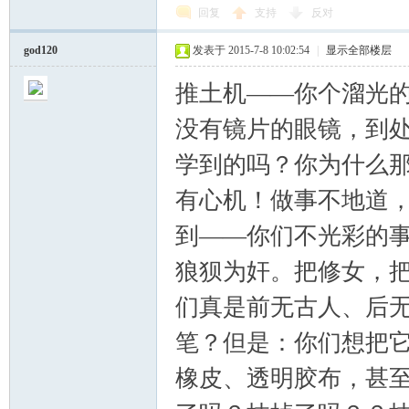
回复
支持
反对
god120
发表于 2015-7-8 10:02:54
|
显示全部楼层
推土机——你个溜光
没有镜片的眼镜，到
学到的吗？你为什么
有心机！做事不地道
到——你们不光彩的
狼狈为奸。把修女，
们真是前无古人、后
笔？但是：你们想把
橡皮、透明胶布，甚