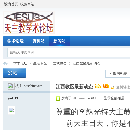
设为首页
收藏本站
学术论坛
资料站
新闻站
学术论坛
生活专区
爱我教会
江西教区最新动态
返回列表
楼主:
sunshinefaith
江西教区最新动态
[复制链接
天
»
›
›
›
god119
发表于 2015-7-7 14:48:16
|
显示全部楼层
尊重的李稣光特大主
前天主日天，你是不