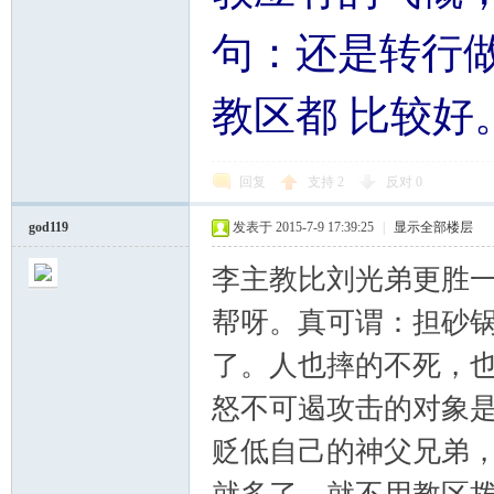
句：还是转行
教区都 比较好
回复
支持
2
反对
0
god119
发表于 2015-7-9 17:39:25
|
显示全部楼层
李主教比刘光弟更胜一
帮呀。真可谓：担砂
了。人也摔的不死，
怒不可遏攻击的对象
贬低自己的神父兄弟