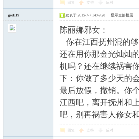
学
回复
支持
反对
god119
发表于 2015-7-7 14:49:28
|
显示全部楼层
陈丽娜邪女：
你在江西抚州混的够
还在用你那金光灿灿
机吗？还在继续祸害
术
下：你做了多少天的
最后放假，撤销。你
江西吧，离开抚州和
吧，别再祸害人修女
论
回复
支持
反对