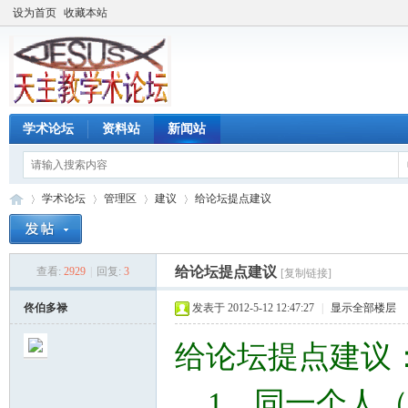
设为首页
收藏本站
学术论坛
资料站
新闻站
学术论坛
管理区
建议
给论坛提点建议
给论坛提点建议
查看:
2929
|
回复:
3
[复制链接]
天
»
›
›
›
佟伯多禄
发表于 2012-5-12 12:47:27
|
显示全部楼层
给论坛提点建议
1、同一个人（