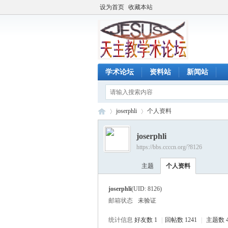
设为首页
收藏本站
学术论坛
资料站
新闻站
joserphli
个人资料
joserphli
https://bbs.ccccn.org/?8126
天
›
›
主题
个人资料
joserphli
(UID: 8126)
邮箱状态
未验证
统计信息
好友数 1
|
回帖数 1241
|
主题数 