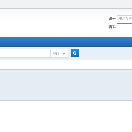
账号
密码
帖子
搜
索
4