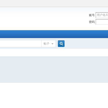
账号
密码
帖子
搜
索