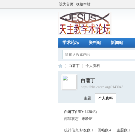
设为首页
收藏本站
学术论坛
资料站
新闻站
白薯丁
个人资料
白薯丁
https://bbs.ccccn.org/?143043
天
›
›
主题
个人资料
白薯丁
(UID: 143043)
邮箱状态
未验证
统计信息
好友数 1
|
回帖数 4
|
主题数 2