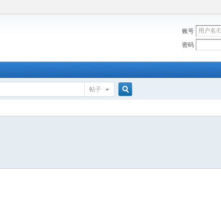
账号
密码
帖子
搜
索