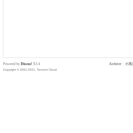
主
Powered by
Discuz!
X3.4
Archiver
|
小黑
Copyright © 2001-2021, Tencent Cloud.
教