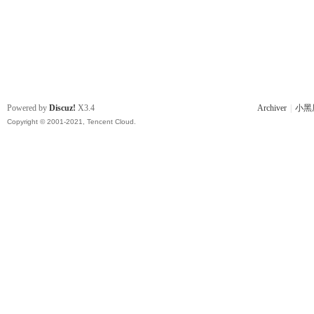
Powered by
Discuz!
X3.4
Archiver
|
小黑
Copyright © 2001-2021, Tencent Cloud.