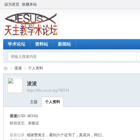
设为首页
收藏本站
学术论坛
资料站
新闻站
浚浚
个人资料
浚浚
https://bbs.ccccn.org/?48334
天
›
›
主题
个人资料
浚浚
(UID: 48334)
邮箱状态
未验证
最新记录
感谢赞美主，看到六个证书了，真高兴，阿们。