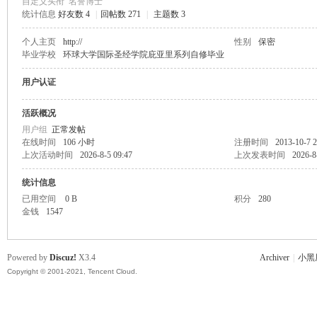
自定义头衔
名誉博士
统计信息
好友数 4
|
回帖数 271
|
主题数 3
主
个人主页
http://
性别
保密
毕业学校
环球大学国际圣经学院庇亚里系列自修毕业
用户认证
活跃概况
用户组
正常发帖
在线时间
106 小时
注册时间
2013-10-7 2
上次活动时间
2026-8-5 09:47
上次发表时间
2026-8
教
统计信息
已用空间
0 B
积分
280
金钱
1547
Powered by
Discuz!
X3.4
Archiver
|
小黑
Copyright © 2001-2021, Tencent Cloud.