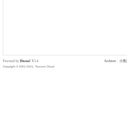
主
Powered by
Discuz!
X3.4
Archiver
|
小黑
Copyright © 2001-2021, Tencent Cloud.
教