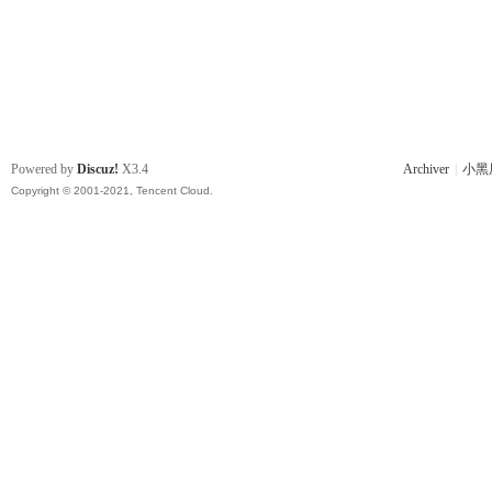
Powered by
Discuz!
X3.4
Archiver
|
小黑
Copyright © 2001-2021, Tencent Cloud.