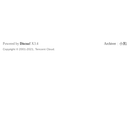
Powered by
Discuz!
X3.4
Archiver
|
小黑
Copyright © 2001-2021, Tencent Cloud.