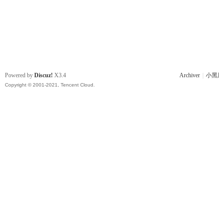
Powered by
Discuz!
X3.4
Archiver
|
小黑
Copyright © 2001-2021, Tencent Cloud.