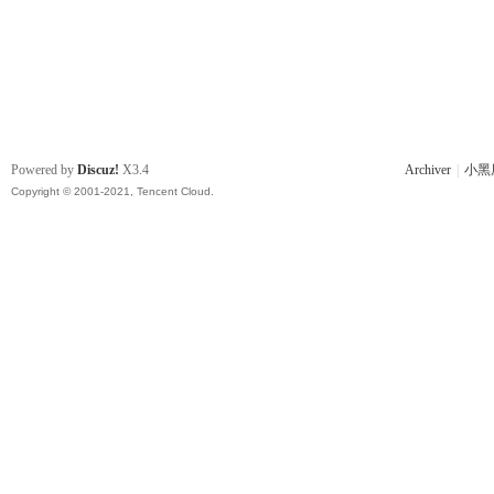
Powered by
Discuz!
X3.4
Archiver
|
小黑
Copyright © 2001-2021, Tencent Cloud.