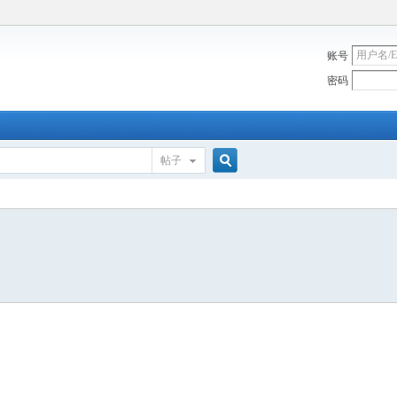
账号
密码
帖子
搜
索