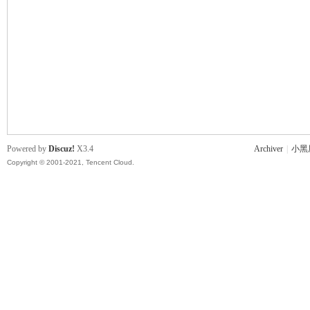
主
Powered by
Discuz!
X3.4
Archiver
|
小黑
Copyright © 2001-2021, Tencent Cloud.
教