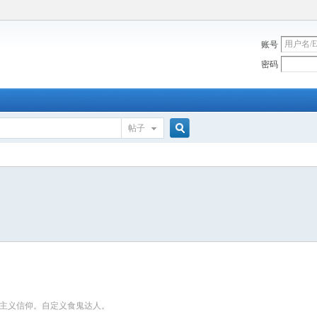
账号
密码
帖子
搜
索
主义信仰。自定义食鬼达人。