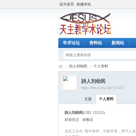
设为首页
收藏本站
学术论坛
资料站
新闻站
詩人刘幼民
个人资料
詩人刘幼民
https://bbs.ccccn.org/?131225
天
›
›
主题
个人资料
詩人刘幼民
(UID: 131225)
邮箱状态
未验证
自定义头衔
哑牛牧师，宗教学者，持守人道