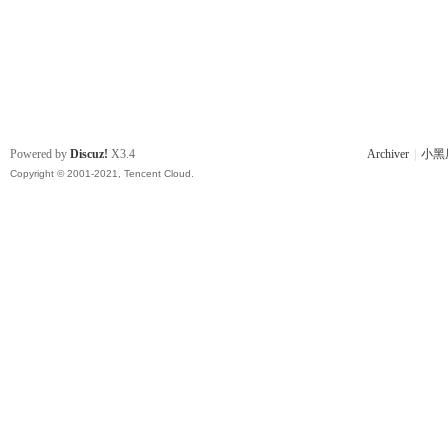
Powered by
Discuz!
X3.4
Archiver
|
小黑
Copyright © 2001-2021, Tencent Cloud.