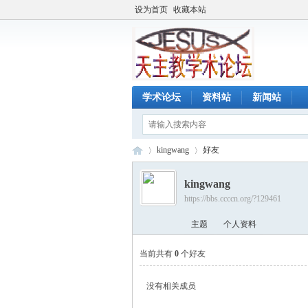
设为首页
收藏本站
学术论坛
资料站
新闻站
kingwang
好友
kingwang
https://bbs.ccccn.org/?129461
天
›
›
主题
个人资料
当前共有
0
个好友
没有相关成员