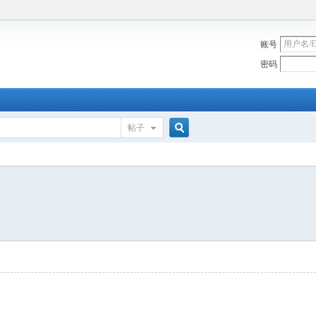
账号
密码
帖子
搜
索