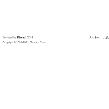
Powered by
Discuz!
X3.4
Archiver
|
小黑
Copyright © 2001-2021, Tencent Cloud.