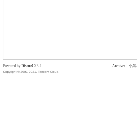
主
Powered by
Discuz!
X3.4
Archiver
|
小黑
Copyright © 2001-2021, Tencent Cloud.
教