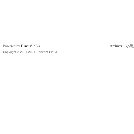
Powered by
Discuz!
X3.4
Archiver
|
小黑
Copyright © 2001-2021, Tencent Cloud.